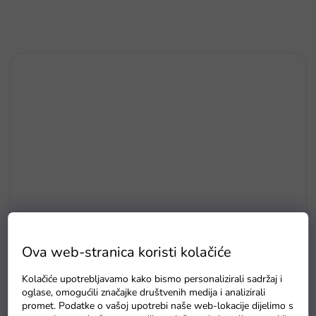
Ova web-stranica koristi kolačiće
E5
Kolačiće upotrebljavamo kako bismo personalizirali sadržaj i
oglase, omogućili značajke društvenih medija i analizirali
Drvene puzzle s brojevima magnetna šipka i ribice
promet. Podatke o vašoj upotrebi naše web-lokacije dijelimo s