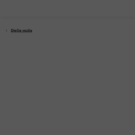
Preskoči
na
sadržaj
Dječja vozila