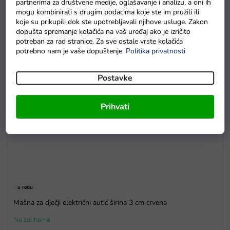
partnerima za društvene medije, oglašavanje i analizu, a oni ih
Na zalihama
mogu kombinirati s drugim podacima koje ste im pružili ili
koje su prikupili dok ste upotrebljavali njihove usluge. Zakon
dopušta spremanje kolačića na vaš uređaj ako je izričito
potreban za rad stranice. Za sve ostale vrste kolačića
potrebno nam je vaše dopuštenje.
Politika privatnosti
Postavke
Prihvati
u redu
Mašna za dječji električni autić širina 3 cm crvena
Na zalihama