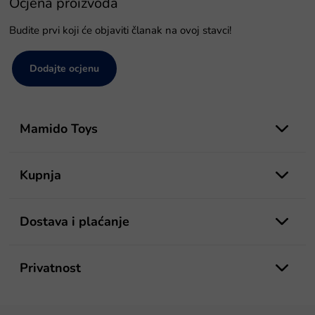
Ocjena proizvoda
Budite prvi koji će objaviti članak na ovoj stavci!
Dodajte ocjenu
P
o
Mamido Toys
d
n
o
Kupnja
ž
j
e
Dostava i plaćanje
Privatnost