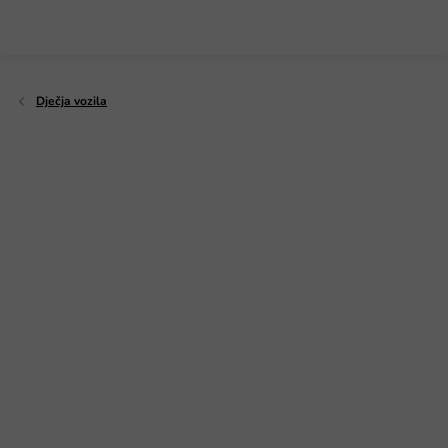
Preskoči
na
sadržaj
Dječja vozila