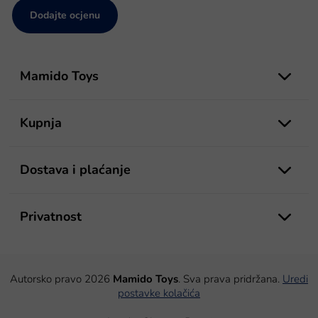
Dodajte ocjenu
P
o
Mamido Toys
d
n
o
Kupnja
ž
j
e
Dostava i plaćanje
Privatnost
Autorsko pravo 2026
Mamido Toys
. Sva prava pridržana.
Uredi
postavke kolačića