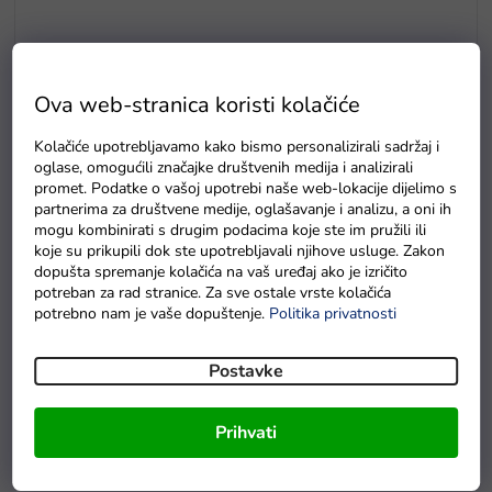
Ova web-stranica koristi kolačiće
Kolačiće upotrebljavamo kako bismo personalizirali sadržaj i
oglase, omogućili značajke društvenih medija i analizirali
promet. Podatke o vašoj upotrebi naše web-lokacije dijelimo s
Vodootporna zaštitna cerada za električni auto S
partnerima za društvene medije, oglašavanje i analizu, a oni ih
mogu kombinirati s drugim podacima koje ste im pružili ili
Na zalihama
koje su prikupili dok ste upotrebljavali njihove usluge. Zakon
dopušta spremanje kolačića na vaš uređaj ako je izričito
potreban za rad stranice. Za sve ostale vrste kolačića
potrebno nam je vaše dopuštenje.
Politika privatnosti
Detaljan opis proizvoda
Postavke
Dječji električni quad XMX
za najmlađe je veličinom
prikladan za djecu oko 1,5 godine. Vožnja na quadu je vrlo
Prihvati
jednostavna, upravlja se pomoću gumba na upravljaču.
Pokretanje i zaustavljanje su glatki.