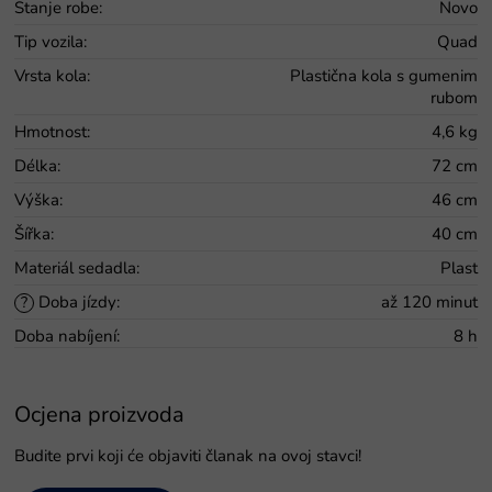
Stanje robe
:
Novo
Tip vozila
:
Quad
Vrsta kola
:
Plastična kola s gumenim
rubom
Hmotnost
:
4,6 kg
Délka
:
72 cm
Výška
:
46 cm
Šířka
:
40 cm
Materiál sedadla
:
Plast
Doba jízdy
:
až 120 minut
?
Doba nabíjení
:
8 h
Ocjena proizvoda
Budite prvi koji će objaviti članak na ovoj stavci!