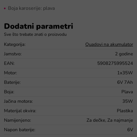
Boja karoserije: plava
Dodatni parametri
Kategorija
:
Quadovi na akumulator
Jamstvo
:
2 godine
EAN
:
5908275995524
Motor
:
1x35W
Baterije
:
6V 7Ah
Boja
:
Plava
Jačina motora
:
35W
Materijal okvira
:
Plastika
Namijenjeno
:
Za dečke, Za najmanje
Napon baterije
:
6V