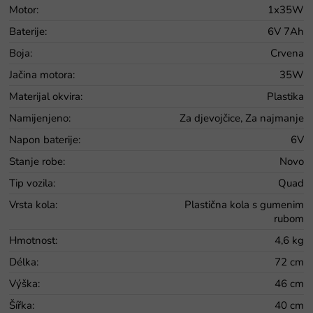
Motor
:
1x35W
Baterije
:
6V 7Ah
Boja
:
Crvena
Jačina motora
:
35W
Materijal okvira
:
Plastika
Namijenjeno
:
Za djevojčice, Za najmanje
Napon baterije
:
6V
Stanje robe
:
Novo
Tip vozila
:
Quad
Vrsta kola
:
Plastična kola s gumenim
rubom
Hmotnost
:
4,6 kg
Délka
:
72 cm
Výška
:
46 cm
Šířka
:
40 cm