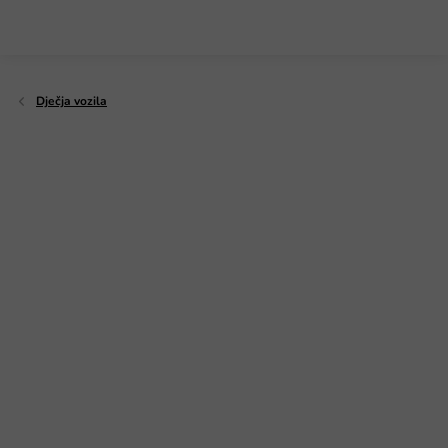
Preskoči
na
sadržaj
Dječja vozila