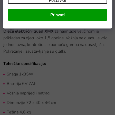
Postavke
Prihvati
Detaljan opis proizvoda
Dječji električni quad XMX
za najmlađe veličinom je
prikladan za djecu oko 1,5 godine. Vožnja na quadu je vrlo
jednostavna, kontrolira se pomoću gumba na upravljaču.
Pokretanje i zaustavljanje su glatki.
Tehničke specifikacije:
Snaga 1x35W
Baterija 6V 7Ah
Vožnja naprijed i natrag
Dimenzije 72 x 40 x 46 cm
Težina 4,6 kg