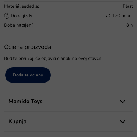
Materiál sedadla
:
Plast
Doba jízdy
:
až 120 minut
?
Doba nabíjení
:
8 h
Ocjena proizvoda
Budite prvi koji će objaviti članak na ovoj stavci!
Dodajte ocjenu
P
o
Mamido Toys
d
n
o
Kupnja
ž
j