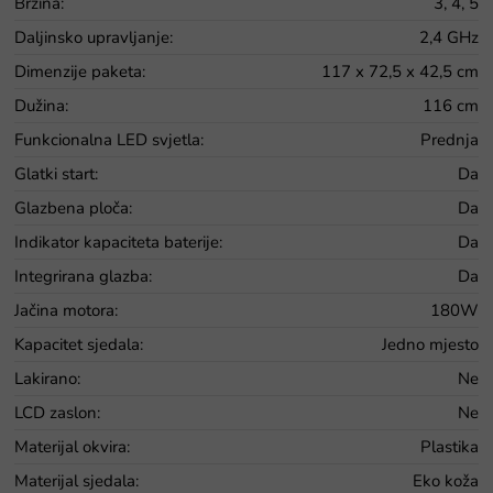
Brzina
:
3, 4, 5
Daljinsko upravljanje
:
2,4 GHz
Dimenzije paketa
:
117 x 72,5 x 42,5 cm
Dužina
:
116 cm
Funkcionalna LED svjetla
:
Prednja
Glatki start
:
Da
Glazbena ploča
:
Da
Indikator kapaciteta baterije
:
Da
Integrirana glazba
:
Da
Jačina motora
:
180W
Kapacitet sjedala
:
Jedno mjesto
Lakirano
:
Ne
LCD zaslon
:
Ne
Materijal okvira
:
Plastika
Materijal sjedala
:
Eko koža