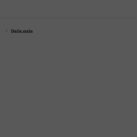
Preskoči
na
sadržaj
Dječja vozila