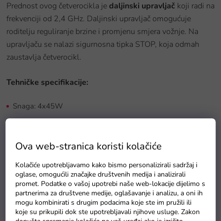
Prednost ovog četverocikla je
daljinski upravljač
koji radi na
frekvenciji od 2,4 GHz. Daljinski upravljač omogućuje
roditelju reguliranje brzine i promjenu smjera vožnje. Na
upravljaču se nalazi sigurnosna tipka STOP, koja odmah
zaustavlja četverocikl.
Tehničke specifikacije:
Snaga: 4x45W
Baterija: 12V 10Ah
Dužina četverocikla: 116 cm
Ova web-stranica koristi kolačiće
Širina četverocikla: 78 cm
Kolačiće upotrebljavamo kako bismo personalizirali sadržaj i
oglase, omogućili značajke društvenih medija i analizirali
Visina četverocikla: 81 cm
promet. Podatke o vašoj upotrebi naše web-lokacije dijelimo s
Nosivost: 40 kg
partnerima za društvene medije, oglašavanje i analizu, a oni ih
mogu kombinirati s drugim podacima koje ste im pružili ili
Težina: 28,5 kg
koje su prikupili dok ste upotrebljavali njihove usluge. Zakon