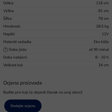
Délka
:
116 cm
Výška
:
81 cm
Šířka
:
78 cm
Hmotnost
:
28,5 kg
Napětí
:
12V
Materiál sedadla
:
Eko kůže
Doba jízdy
:
až 90 minut
?
Doba nabíjení
:
8 - 10 h
Velikost kol
:
34 cm
Ocjena proizvoda
Budite prvi koji će objaviti članak na ovoj stavci!
Dodajte ocjenu