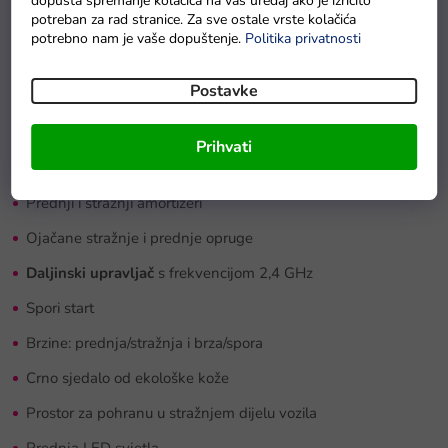
dopušta spremanje kolačića na vaš uređaj ako je izričito
Visina podvozja od tla: 29 cm
potreban za rad stranice. Za sve ostale vrste kolačića
potrebno nam je vaše dopuštenje.
Politika privatnosti
Dimenzije kotača: 34 x 14 cm
Prostor za pohranu: 43 x 20 cm
Postavke
Značajke četverocikla:
Prihvati
Kotači od EVA pjene
Prednji i stražnji amortizeri
Ojačane stražnje i prednje opruge
Daljinski upravljač
s frekvencijom 2,4 GHz
Spori start
Brzine: prednja/stražnja i brza/spora
Crno sjedalo od ekološke kože
Prostor za pohranu u stražnjem dijelu vozila
Prednja LED svjetla