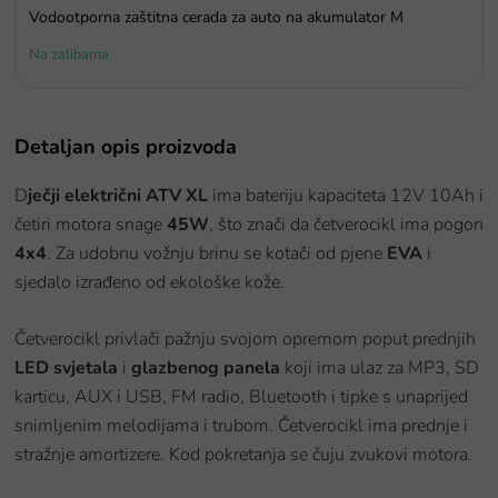
Vodootporna zaštitna cerada za auto na akumulator M
Na zalihama
Detaljan opis proizvoda
D
ječji električni ATV XL
ima bateriju kapaciteta 12V 10Ah i
četiri motora snage
45W
, što znači da četverocikl ima pogon
4x4
. Za udobnu vožnju brinu se kotači od pjene
EVA
i
sjedalo izrađeno od ekološke kože.
Četverocikl privlači pažnju svojom opremom poput prednjih
LED svjetala
i
glazbenog panela
koji ima ulaz za MP3, SD
karticu, AUX i USB, FM radio, Bluetooth i tipke s unaprijed
snimljenim melodijama i trubom. Četverocikl ima prednje i
stražnje amortizere. Kod pokretanja se čuju zvukovi motora.