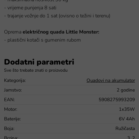
- vrijeme punjenja 8 sati
- trajanje vožnje do 1 sat (ovisno o težini i terenu)
Oprema
električnog quada Little Monster:
- plastični kotači s gumenim rubom
Dodatni parametri
Kategorija
:
Quadovi na akumulator
Jamstvo
:
2 godine
EAN
:
5908275993209
Motor
:
1x35W
Baterije
:
6V 4Ah
Boja
:
Ružičasta
Brzina
:
3, 2