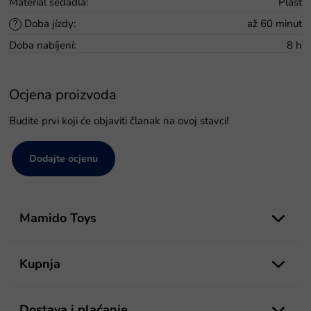
Materiál sedadla
:
Plast
Doba jízdy
:
až 60 minut
?
Doba nabíjení
:
8 h
Ocjena proizvoda
Budite prvi koji će objaviti članak na ovoj stavci!
Dodajte ocjenu
P
o
Mamido Toys
d
n
o
Kupnja
ž
j
e
Dostava i plaćanje