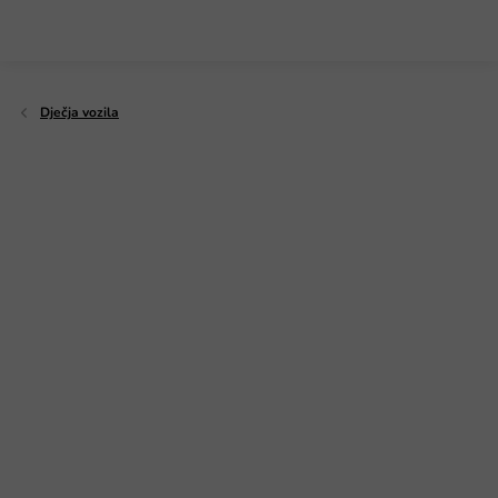
Preskoči
na
sadržaj
Dječja vozila