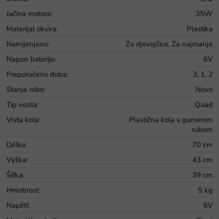
Jačina motora
:
35W
Materijal okvira
:
Plastika
Namijenjeno
:
Za djevojčice, Za najmanje
Napon baterije
:
6V
Preporučeno doba
:
3, 1, 2
Stanje robe
:
Novo
Tip vozila
:
Quad
Vrsta kola
:
Plastična kola s gumenim
rubom
Délka
:
70 cm
Výška
:
43 cm
Šířka
:
39 cm
Hmotnost
:
5 kg
Napětí
:
6V