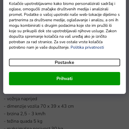
Kolačiće upotrebljavamo kako bismo personalizirali sadržaj i
oglase, omogućili značajke društvenih medija i analizirali
promet. Podatke o vašoj upotrebi naše web-lokacije dijelimo s
partnerima za društvene medije, oglašavanje i analizu, a oni ih
mogu kombinirati s drugim podacima koje ste im pružili ili
Vodootporna zaštitna cerada za električni auto S
koje su prikupili dok ste upotrebljavali njihove usluge. Zakon
dopušta spremanje kolačića na vaš uređaj ako je izričito
Na zalihama
potreban za rad stranice. Za sve ostale vrste kolačića
potrebno nam je vaše dopuštenje.
Politika privatnosti
Postavke
Detaljan opis proizvoda
Tehničke karakteristike
električnog quada Little Monster:
Prihvati
- motor 1 x 35W
- akumulator 1 x 6V 4Ah
- vožnja naprijed
- dimenzije vozila 70 x 39 x 43 cm
- brzina 2,5 - 3 km/h
- težina quada 5 kg
- maksimalna nosivost 30 kg