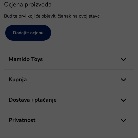
Ocjena proizvoda
Budite prvi koji će objaviti članak na ovoj stavci!
Dodajte ocjenu
P
o
Mamido Toys
d
n
o
Kupnja
ž
j
e
Dostava i plaćanje
Privatnost