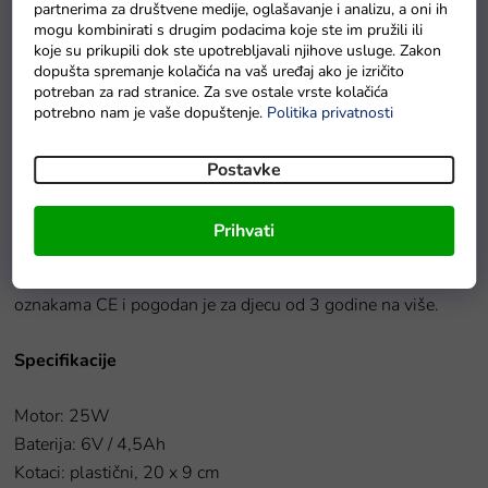
partnerima za društvene medije, oglašavanje i analizu, a oni ih
mogu kombinirati s drugim podacima koje ste im pružili ili
koje su prikupili dok ste upotrebljavali njihove usluge. Zakon
Detaljan opis proizvoda
dopušta spremanje kolačića na vaš uređaj ako je izričito
potreban za rad stranice. Za sve ostale vrste kolačića
Električni quad
izvrstan je način da djeca zakorače u svijet
potrebno nam je vaše dopuštenje.
Politika privatnosti
motoriziranih vozila.
Električni quadi
nude mnoštvo zabave,
bilo tijekom obiteljskih šetnji ili provođenja vremena u vrtu.
Postavke
Dijete će se kroz vožnju naučiti upravljati i poboljšati svoje
motoričke vještine. Sjedalo je vrlo udobno, ergonomski
Prihvati
oblikovano, tako da će dijete rado ponovno sjesti za
upravljač quada.
Quad
je certificiran europskim sigurnosnim
oznakama CE i pogodan je za djecu od 3 godine na više.
Specifikacije
Motor: 25W
Baterija: 6V / 4,5Ah
Kotaci: plastični, 20 x 9 cm