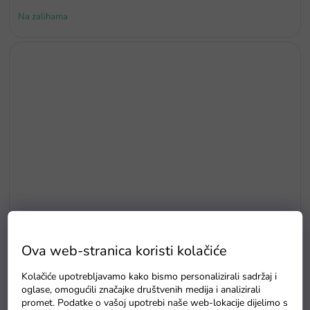
Na zalihama
Ova web-stranica koristi kolačiće
Vodootporna zaštitna cerada za električni auto S
Kolačiće upotrebljavamo kako bismo personalizirali sadržaj i
oglase, omogućili značajke društvenih medija i analizirali
Na zalihama
promet. Podatke o vašoj upotrebi naše web-lokacije dijelimo s