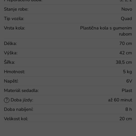
Stanje robe
:
Novo
Tip vozila
:
Quad
Vrsta kola
:
Plastična kola s gumenim
rubom
Délka
:
70 cm
Výška
:
42 cm
Šířka
:
38,5 cm
Hmotnost
:
5 kg
Napětí
:
6V
Materiál sedadla
:
Plast
Doba jízdy
:
až 60 minut
?
Doba nabíjení
:
8 h
Velikost kol
:
20 cm