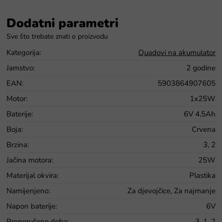
Dodatni parametri
Kategorija
:
Quadovi na akumulator
Jamstvo
:
2 godine
EAN
:
5903864907605
Motor
:
1x25W
Baterije
:
6V 4,5Ah
Boja
:
Crvena
Brzina
:
3, 2
Jačina motora
:
25W
Materijal okvira
:
Plastika
Namijenjeno
:
Za djevojčice, Za najmanje
Napon baterije
:
6V
Preporučeno doba
:
3, 1, 2