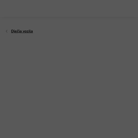
Preskoči
na
sadržaj
Dječja vozila