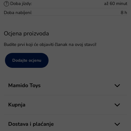
Doba jízdy
:
až 60 minut
?
Doba nabíjení
:
8 h
Ocjena proizvoda
Budite prvi koji će objaviti članak na ovoj stavci!
Dodajte ocjenu
P
o
Mamido Toys
d
n
o
Kupnja
ž
j
e
Dostava i plaćanje