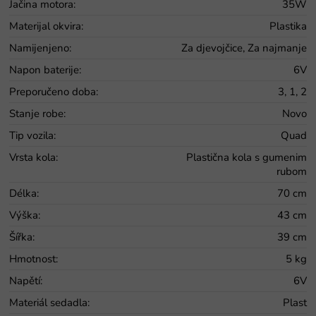
Jačina motora
:
35W
Materijal okvira
:
Plastika
Namijenjeno
:
Za djevojčice, Za najmanje
Napon baterije
:
6V
Preporučeno doba
:
3, 1, 2
Stanje robe
:
Novo
Tip vozila
:
Quad
Vrsta kola
:
Plastična kola s gumenim
rubom
Délka
:
70 cm
Výška
:
43 cm
Šířka
:
39 cm
Hmotnost
:
5 kg
Napětí
:
6V
Materiál sedadla
:
Plast