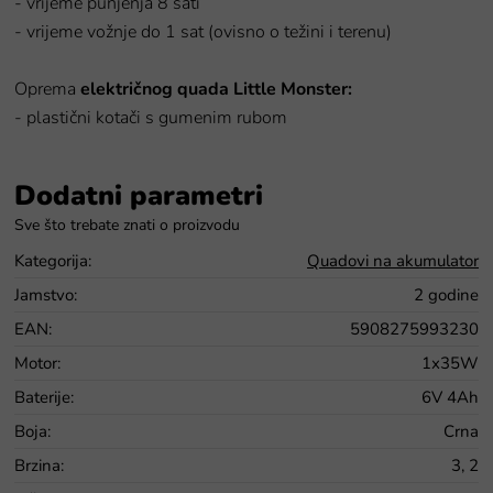
- vrijeme punjenja 8 sati
- vrijeme vožnje do 1 sat (ovisno o težini i terenu)
Oprema
električnog quada Little Monster:
- plastični kotači s gumenim rubom
Dodatni parametri
Kategorija
:
Quadovi na akumulator
Jamstvo
:
2 godine
EAN
:
5908275993230
Motor
:
1x35W
Baterije
:
6V 4Ah
Boja
:
Crna
Brzina
:
3, 2