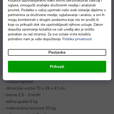
Kolačiće upotrebljavamo kako bismo personalizirali sadržaj i
oglase, omogućili značajke društvenih medija i analizirali
promet. Podatke o vašoj upotrebi naše web-lokacije dijelimo s
partnerima za društvene medije, oglašavanje i analizu, a oni ih
mogu kombinirati s drugim podacima koje ste im pružili ili
Vodootporna zaštitna cerada za električni auto S
koje su prikupili dok ste upotrebljavali njihove usluge. Zakon
dopušta spremanje kolačića na vaš uređaj ako je izričito
Na zalihama
potreban za rad stranice. Za sve ostale vrste kolačića
potrebno nam je vaše dopuštenje.
Politika privatnosti
Detaljan opis proizvoda
Postavke
Tehnički podaci
električnog quada Little Monster:
Prihvati
- motor 1 x 35W
- akumulator 1 x 6V 4Ah
- vožnja naprijed
- dimenzije vozila 70 x 39 x 43 cm
- brzina 2,5 - 3 km/h
- težina quada 5 kg
- maksimalna nosivost 30 kg