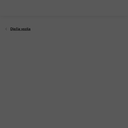
Preskoči
na
sadržaj
Dječja vozila