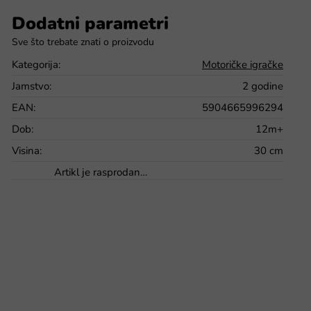
Dodatni parametri
Kategorija
:
Motoričke igračke
Jamstvo
:
2 godine
EAN
:
5904665996294
Dob
:
12m+
Visina
:
30 cm
Artikl je rasprodan…