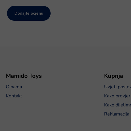
Dodajte ocjenu
P
o
d
n
o
Mamido Toys
Kupnja
ž
O nama
Uvjeti poslo
j
e
Kontakt
Kako provjer
Kako dijelim
Reklamacija