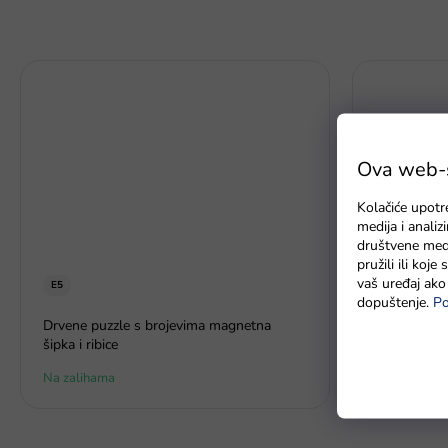
Ova web-st
Kolačiće upotr
medija i anali
društvene medi
pružili ili koj
vaš uređaj ako 
E5
dopuštenje.
Po
Set za grad
Drvene puzzle s brojevima magnetna
najmlađe
šipka i ribice
Na zalihama
Na zalihi - 