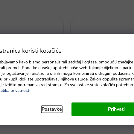
ranica koristi kolačiće
ebljavamo kako bismo personalizirali sadržaj i oglase, omogućili značajke
zirali promet. Podatke o vašoj upotrebi naše web-lokacije dijelimo s partn
je, oglašavanje i analizu, a oni ih mogu kombinirati s drugim podacima k
e su prikupili dok ste upotrebljavali njihove usluge. Zakon dopušta sprema
je izričito potreban za rad stranice. Za sve ostale vrste kolačića potrebn
litika privatnosti
nju piramida sa životinjama za
Set antistres igračaka Hallow
Postavke
Prihvati
dostava do 6 dana
Na zalihi - dostava do 6 dana