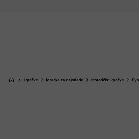
Preskoči
na
sadržaj
Igračke
Igračke za najmlađe
Motoričke igračke
Pyr
Početna