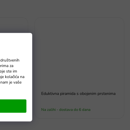
 društvenih
erima za
oje ste im
nje kolačića na
o nam je vaše
een
Eduktivna piramida s obojenim prstenima
Na zalihi - dostava do 6 dana