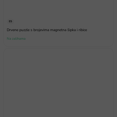
E5
Drvene puzzle s brojevima magnetna šipka i ribice
Na zalihama