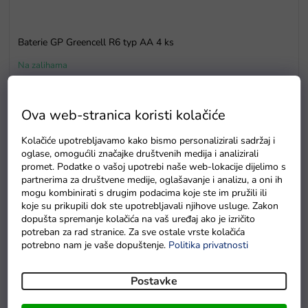
Baterie GP Greencell R6 typ AA 4 ks
Na zalihama
Ova web-stranica koristi kolačiće
Detaljan opis proizvoda
Kolačiće upotrebljavamo kako bismo personalizirali sadržaj i
Podloga za igru klavir
u obliku klavira idealna je za djecu
oglase, omogućili značajke društvenih medija i analizirali
promet. Podatke o vašoj upotrebi naše web-lokacije dijelimo s
koja vole kretanje, glazbu i izvrsnu zabavu. Kroz igru razvija
partnerima za društvene medije, oglašavanje i analizu, a oni ih
glazbene vještine, koordinaciju ruku i očiju. Igračka se sastoji
mogu kombinirati s drugim podacima koje ste im pružili ili
od podloge s glazbenim panelom na vrhu i MP3
koje su prikupili dok ste upotrebljavali njihove usluge. Zakon
dopušta spremanje kolačića na vaš uređaj ako je izričito
kabela.
Glazbeni panel
ima dva zvučnika, gumb za
potreban za rad stranice. Za sve ostale vrste kolačića
glasnoću, MP3 ulaz i 5 tipki za odabir modusa: mod
potrebno nam je vaše dopuštenje.
Politika privatnosti
snimanja, mod reprodukcije snimljenog zvuka, demo mod,
mod reprodukcije, tonski mod.
Postavke