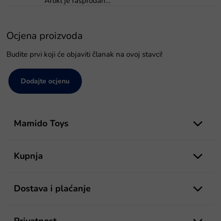
Artikl je rasprodan…
Ocjena proizvoda
Budite prvi koji će objaviti članak na ovoj stavci!
Dodajte ocjenu
P
o
Mamido Toys
d
n
o
Kupnja
ž
j
e
Dostava i plaćanje