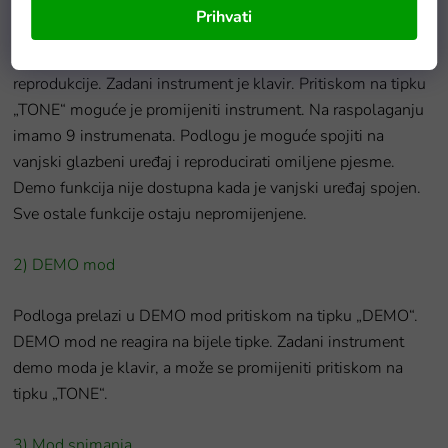
1) Mod reprodukcije i zvuka:
Prihvati
Pritiskom na tipku
glazbena podloga
prelazi u mod
reprodukcije. Zadani instrument je klavir. Pritiskom na tipku
„TONE“ moguće je promijeniti instrument. Na raspolaganju
imamo 9 instrumenata. Podlogu je moguće spojiti na
vanjski glazbeni uređaj i reproducirati omiljene pjesme.
Demo funkcija nije dostupna kada je vanjski uređaj spojen.
Sve ostale funkcije ostaju nepromijenjene.
2) DEMO mod
Podloga prelazi u DEMO mod pritiskom na tipku „DEMO“.
DEMO mod ne reagira na bijele tipke. Zadani instrument
demo moda je klavir, a može se promijeniti pritiskom na
tipku „TONE“.
3) Mod snimanja