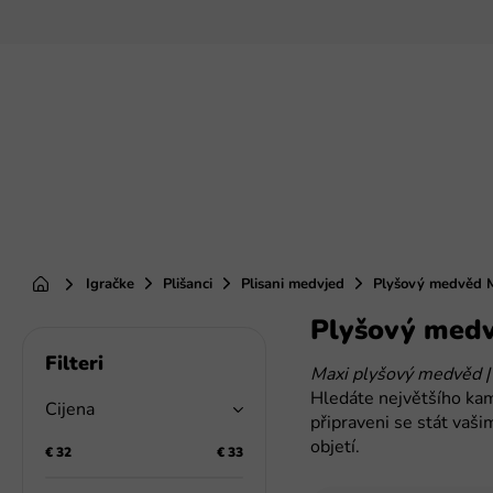
Preskoči
na
sadržaj
Igračke
Plišanci
Plisani medvjed
Plyšový medvěd 
Početna
Plyšový med
B
o
Maxi plyšový medvěd 
č
Hledáte největšího ka
n
Cijena
připraveni se stát vaši
a
objetí.
t
€
32
€
33
r