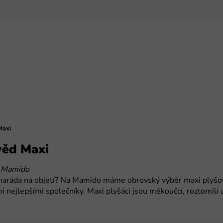
Maxi
věd Maxi
| Mamido
maráda na objetí? Na Mamido máme obrovský výběr maxi plyšov
mi nejlepšími společníky. Maxi plyšáci jsou měkoučcí, roztomilí