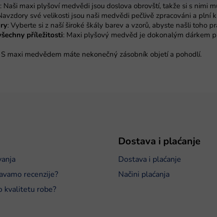
: Naši maxi plyšoví medvědi jsou doslova obrovští, takže si s nimi mů
n
 Navzdory své velikosti jsou naši medvědi pečlivě zpracováni a plní k
t
ory
: Vyberte si z naší široké škály barev a vzorů, abyste našli toho p
r
šechny příležitosti
: Maxi plyšový medvěd je dokonalým dárkem pr
o
l
e
: S maxi medvědem máte nekonečný zásobník objetí a pohodlí.
l
i
s
t
a
n
j
a
Dostava i plaćanje
vanja
Dostava i plaćanje
avamo recenzije?
Načini plaćanja
o kvalitetu robe?