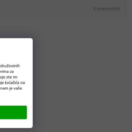
1
ukupno stavki
 društvenih
erima za
oje ste im
nje kolačića na
o nam je vaše