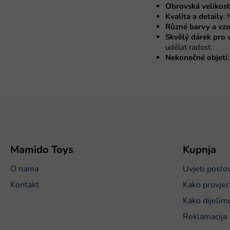
Obrovská velikost
Kvalita a detaily
:
Různé barvy a vz
Skvělý dárek pro v
udělat radost.
Nekonečné objetí
P
o
d
n
o
Mamido Toys
Kupnja
ž
O nama
Uvjeti poslo
j
e
Kontakt
Kako provjer
Kako dijelim
Reklamacija