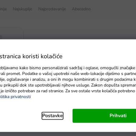
inije
Najskuplje
Najprodavanije
Abecedno
ranica koristi kolačiće
ebljavamo kako bismo personalizirali sadržaj i oglase, omogućili značajke
zirali promet. Podatke o vašoj upotrebi naše web-lokacije dijelimo s partn
je, oglašavanje i analizu, a oni ih mogu kombinirati s drugim podacima k
torom
e su prikupili dok ste upotrebljavali njihove usluge. Zakon dopušta sprema
je izričito potreban za rad stranice. Za sve ostale vrste kolačića potrebn
litika privatnosti
Postavke
Prihvati
K
o