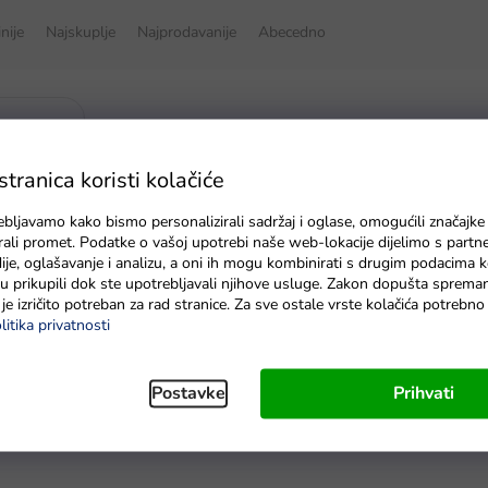
inije
Najskuplje
Najprodavanije
Abecedno
ranica koristi kolačiće
ebljavamo kako bismo personalizirali sadržaj i oglase, omogućili značajke
zirali promet. Podatke o vašoj upotrebi naše web-lokacije dijelimo s partn
je, oglašavanje i analizu, a oni ih mogu kombinirati s drugim podacima k
e su prikupili dok ste upotrebljavali njihove usluge. Zakon dopušta sprema
torom
je izričito potreban za rad stranice. Za sve ostale vrste kolačića potrebn
litika privatnosti
Postavke
Prihvati
K
o