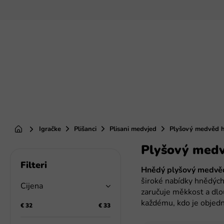
Preskoči
na
sadržaj
Igračke
Plišanci
Plisani medvjed
Plyšový medvěd 
Početna
Plyšový med
B
o
Hnědý plyšový medvě
č
široké nabídky hnědých 
n
Cijena
zaručuje měkkost a dlo
a
každému, kdo je objed
t
€
32
€
33
r