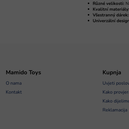
Různé velikosti:
N
Kvalitní materiály
Všestranný dárek:
Univerzální design
P
o
d
n
o
Mamido Toys
Kupnja
ž
O nama
Uvjeti poslo
j
e
Kontakt
Kako provjer
Kako dijelim
Reklamacija