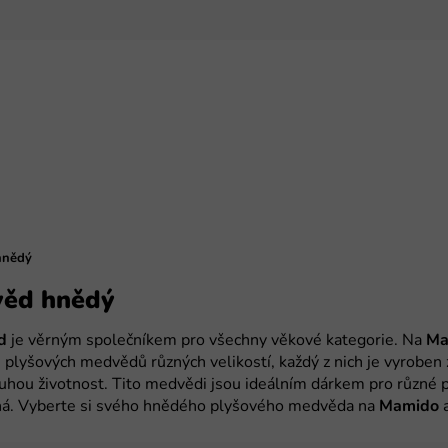
hnědý
věd hnědý
d
je věrným společníkem pro všechny věkové kategorie. Na
Ma
plyšových medvědů různých velikostí, každý z nich je vyroben z
uhou životnost. Tito medvědi jsou ideálním dárkem pro různé př
ná. Vyberte si svého hnědého plyšového medvěda na
Mamido
a