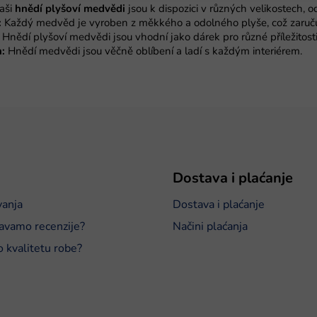
aši
hnědí plyšoví medvědi
jsou k dispozici v různých velikostech, 
n
:
Každý medvěd je vyroben z měkkého a odolného plyše, což zaruču
t
Hnědí plyšoví medvědi jsou vhodní jako dárek pro různé příležitosti
r
:
Hnědí medvědi jsou věčně oblíbení a ladí s každým interiérem.
o
l
e
l
i
s
t
a
n
j
Dostava i plaćanje
a
vanja
Dostava i plaćanje
avamo recenzije?
Načini plaćanja
o kvalitetu robe?