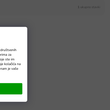
1
ukupno stavki
 društvenih
erima za
oje ste im
nje kolačića na
o nam je vaše