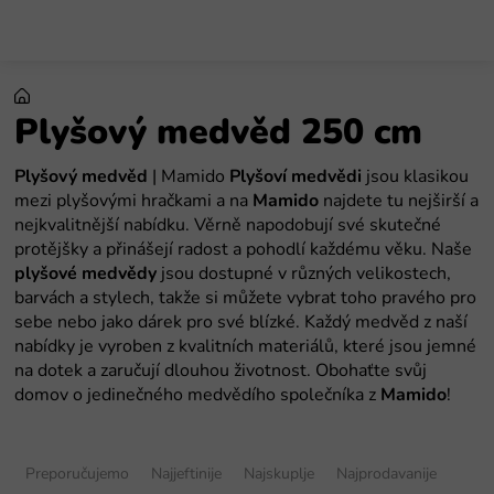
Preskoči
na
sadržaj
Plyšový medvěd 250 cm
Plyšový medvěd
| Mamido
Plyšoví medvědi
jsou klasikou
mezi plyšovými hračkami a na
Mamido
najdete tu nejširší a
nejkvalitnější nabídku. Věrně napodobují své skutečné
protějšky a přinášejí radost a pohodlí každému věku. Naše
plyšové medvědy
jsou dostupné v různých velikostech,
barvách a stylech, takže si můžete vybrat toho pravého pro
sebe nebo jako dárek pro své blízké. Každý medvěd z naší
nabídky je vyroben z kvalitních materiálů, které jsou jemné
na dotek a zaručují dlouhou životnost. Obohaťte svůj
domov o jedinečného medvědího společníka z
Mamido
!
S
o
Preporučujemo
Najjeftinije
Najskuplje
Najprodavanije
r