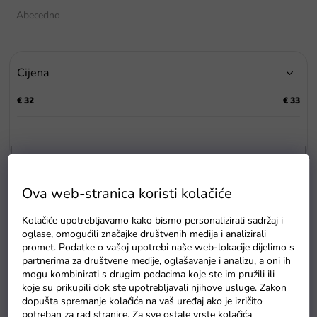
t
Abecedno
i
r
a
Cijena
n
j
€
32
€
33
e
p
r
o
i
P
z
Ova web-stranica koristi kolačiće
o
v
p
o
Kolačiće upotrebljavamo kako bismo personalizirali sadržaj i
i
d
oglase, omogućili značajke društvenih medija i analizirali
s
a
promet. Podatke o vašoj upotrebi naše web-lokacije dijelimo s
p
partnerima za društvene medije, oglašavanje i analizu, a oni ih
mogu kombinirati s drugim podacima koje ste im pružili ili
r
koje su prikupili dok ste upotrebljavali njihove usluge. Zakon
o
Plišani medo s projektorom
dopušta spremanje kolačića na vaš uređaj ako je izričito
i
bijeli
potreban za rad stranice. Za sve ostale vrste kolačića