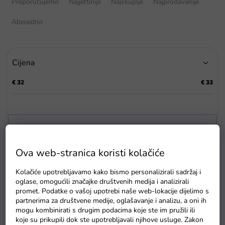
Preporučujemo
Najjeftinije
Najskuplje
Najprodavanije
r
t
Abecedno
i
r
a
Cijena
n
j
€
32
€
33
e
p
r
o
i
P
z
Ova web-stranica koristi kolačiće
o
v
p
o
Kolačiće upotrebljavamo kako bismo personalizirali sadržaj i
i
d
oglase, omogućili značajke društvenih medija i analizirali
s
a
promet. Podatke o vašoj upotrebi naše web-lokacije dijelimo s
p
partnerima za društvene medije, oglašavanje i analizu, a oni ih
r
mogu kombinirati s drugim podacima koje ste im pružili ili
o
koje su prikupili dok ste upotrebljavali njihove usluge. Zakon
Plišani medo s projektorom