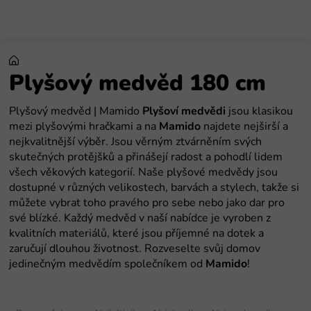
Preskoči
na
sadržaj
Plyšový medvěd 180 cm
Plyšový medvěd | Mamido
Plyšoví medvědi
jsou klasikou
mezi plyšovými hračkami a na
Mamido
najdete nejširší a
nejkvalitnější výběr. Jsou věrným ztvárněním svých
skutečných protějšků a přinášejí radost a pohodlí lidem
všech věkových kategorií. Naše plyšové medvědy jsou
dostupné v různých velikostech, barvách a stylech, takže si
můžete vybrat toho pravého pro sebe nebo jako dar pro
své blízké. Každý medvěd v naší nabídce je vyroben z
kvalitních materiálů, které jsou příjemné na dotek a
zaručují dlouhou životnost. Rozveselte svůj domov
jedinečným medvědím společníkem od
Mamido
!
S
o