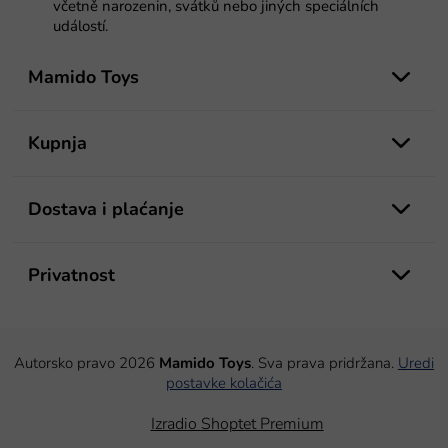
včetně narozenin, svátků nebo jiných speciálních
událostí.
P
o
Mamido Toys
d
n
o
Kupnja
ž
j
e
Dostava i plaćanje
Privatnost
Autorsko pravo 2026
Mamido Toys
. Sva prava pridržana.
Uredi
postavke kolačića
Izradio Shoptet Premium