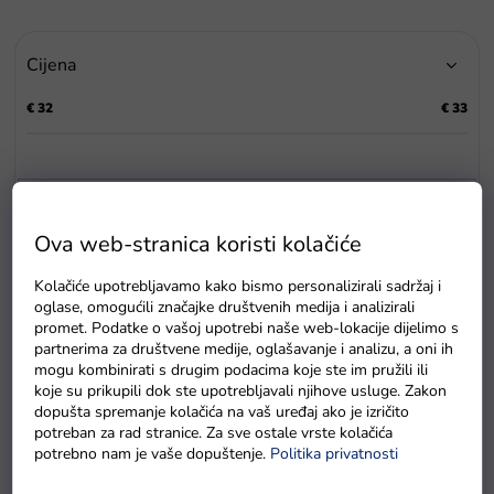
r
a
Cijena
n
j
€
32
€
33
e
p
r
o
i
P
z
Ova web-stranica koristi kolačiće
o
v
p
Kolačiće upotrebljavamo kako bismo personalizirali sadržaj i
o
oglase, omogućili značajke društvenih medija i analizirali
i
d
promet. Podatke o vašoj upotrebi naše web-lokacije dijelimo s
s
a
partnerima za društvene medije, oglašavanje i analizu, a oni ih
p
mogu kombinirati s drugim podacima koje ste im pružili ili
r
koje su prikupili dok ste upotrebljavali njihove usluge. Zakon
o
Plišani medo s projektorom
dopušta spremanje kolačića na vaš uređaj ako je izričito
i
bijeli
potreban za rad stranice. Za sve ostale vrste kolačića
z
potrebno nam je vaše dopuštenje.
Politika privatnosti
Na zalihi - dostava do
v
6 dana.