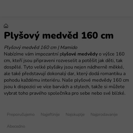
Preskoči
na
sadržaj
Plyšový medvěd 160 cm
Plyšový medvěd 160 cm | Mamido
Nabízíme vám impozantní p
lyšové medvědy
o výšce 160
cm, kteří jsou připraveni rozveselit a potěšit jak děti, tak
dospělé. Tyto velké plyšáky jsou nejen nádherně měkké,
ale také představují dokonalý dar, který dodá romantiku a
pohodu každému interiéru. Naše plyšové medvědy 160 cm
jsou k dispozici ve více barvách a stylech, takže si můžete
vybrat toho pravého společníka pro sebe nebo své blízké.
S
o
Preporučujemo
Najjeftinije
Najskuplje
Najprodavanije
r
t
Abecedno
i