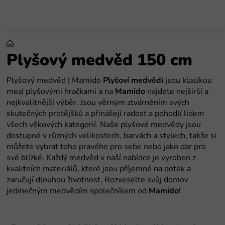
Preskoči
na
sadržaj
Plyšový medvěd 150 cm
Plyšový medvěd | Mamido
Plyšoví medvědi
jsou klasikou
mezi plyšovými hračkami a na
Mamido
najdete nejširší a
nejkvalitnější výběr. Jsou věrným ztvárněním svých
skutečných protějšků a přinášejí radost a pohodlí lidem
všech věkových kategorií. Naše plyšové medvědy jsou
dostupné v různých velikostech, barvách a stylech, takže si
můžete vybrat toho pravého pro sebe nebo jako dar pro
své blízké. Každý medvěd v naší nabídce je vyroben z
kvalitních materiálů, které jsou příjemné na dotek a
zaručují dlouhou životnost. Rozveselte svůj domov
jedinečným medvědím společníkem od
Mamido
!
S
o