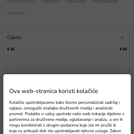
Preporučujemo
Najjeftinije
Najskuplje
Najprodavanije
r
t
Abecedno
i
r
a
Cijena
n
j
€
32
€
33
e
p
r
o
i
P
z
Ova web-stranica koristi kolačiće
o
v
p
o
Kolačiće upotrebljavamo kako bismo personalizirali sadržaj i
i
d
oglase, omogućili značajke društvenih medija i analizirali
s
a
promet. Podatke o vašoj upotrebi naše web-lokacije dijelimo s
p
partnerima za društvene medije, oglašavanje i analizu, a oni ih
r
mogu kombinirati s drugim podacima koje ste im pružili ili
o
koje su prikupili dok ste upotrebljavali njihove usluge. Zakon
Plišani medo s projektorom