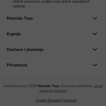
včetně narozenin, svátků nebo jiných speciálních
událostí.
P
o
Mamido Toys
d
n
o
Kupnja
ž
j
e
Dostava i plaćanje
Privatnost
Autorsko pravo 2026
Mamido Toys
. Sva prava pridržana.
Uredi
postavke kolačića
Izradio Shoptet Premium