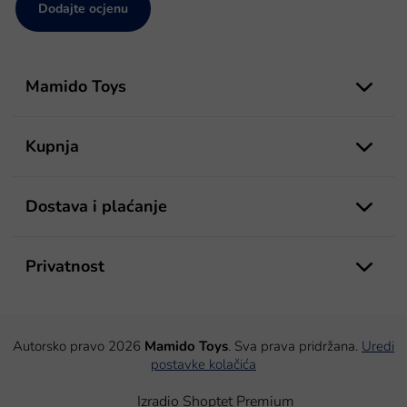
Dodajte ocjenu
P
o
Mamido Toys
d
n
o
Kupnja
ž
j
e
Dostava i plaćanje
Privatnost
Autorsko pravo 2026
Mamido Toys
. Sva prava pridržana.
Uredi
postavke kolačića
Izradio Shoptet Premium