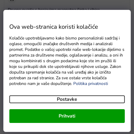
E5
Drvene puzzle s brojevima magnetna šipka i ribice
Na zalihama
Ova web-stranica koristi kolačiće
Kolačiće upotrebljavamo kako bismo personalizirali sadržaj i
oglase, omogućili značajke društvenih medija i analizirali
promet. Podatke o vašoj upotrebi naše web-lokacije dijelimo s
partnerima za društvene medije, oglašavanje i analizu, a oni ih
mogu kombinirati s drugim podacima koje ste im pružili ili
koje su prikupili dok ste upotrebljavali njihove usluge. Zakon
dopušta spremanje kolačića na vaš uređaj ako je izričito
potreban za rad stranice. Za sve ostale vrste kolačića
potrebno nam je vaše dopuštenje.
Politika privatnosti
Postavke
Prihvati
Baterie GP Greencell R6 typ AA 4 ks