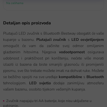
Na zalihama
Detaljan opis proizvoda
Plutajući LED zvučnik s Bluetooth Bestway obogatit će vaše
kupanje u bazenu.
Plutajući zvučnik
s
LED osvjetljenjem
omogućit će vam da začinite svoj odmor omiljenim
glazbenim hitovima. Njegova
vodootpornost
osigurava
udobnost i praktičnost pri korištenju, nećete više morati
izlaziti iz bazena da biste smanjili glasnoću ili promijenili
pjesmu, sve što trebate možete imati na dohvat ruke. Možete
se bežično spojiti na sve uređaje
kompatibilne
s
Bluetooth
tehnologijom.
LED svjetlo
dodaje zanimljivu atmosferu
vašem bazenu, osobito tijekom večernjih kupanja.
Zvučnik napajaju tri AA baterije, koje nisu uključene u
pakiranje.