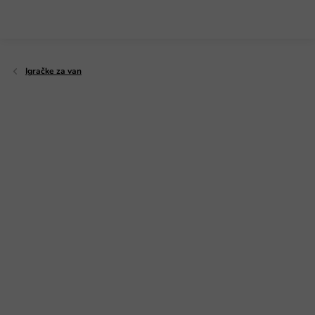
Preskoči
na
sadržaj
Igračke za van