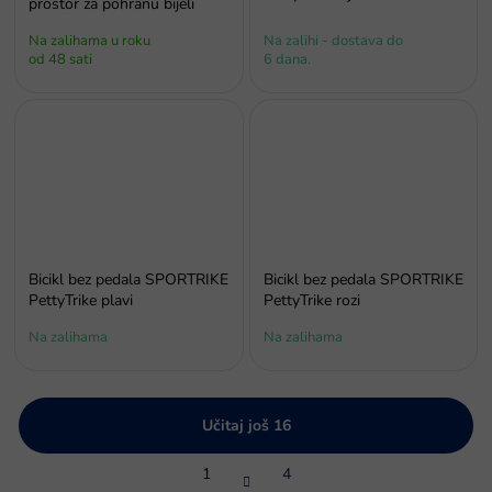
prostor za pohranu bijeli
Na zalihama u roku
Na zalihi - dostava do
od 48 sati
6 dana.
Bicikl bez pedala SPORTRIKE
Bicikl bez pedala SPORTRIKE
PettyTrike plavi
PettyTrike rozi
Na zalihama
Na zalihama
Učitaj još 16
P
1
4
a