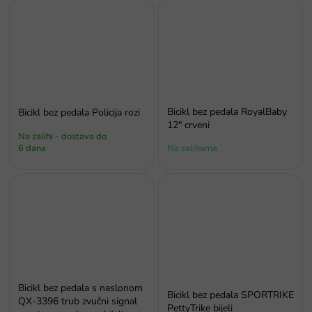
Bicikl bez pedala RoyalBaby
Bicikl bez pedala Policija rozi
12" crveni
Na zalihi - dostava do
6 dana
Na zalihama
Bicikl bez pedala s naslonom
Bicikl bez pedala SPORTRIKE
QX-3396 trub zvučni signal
PettyTrike bijeli