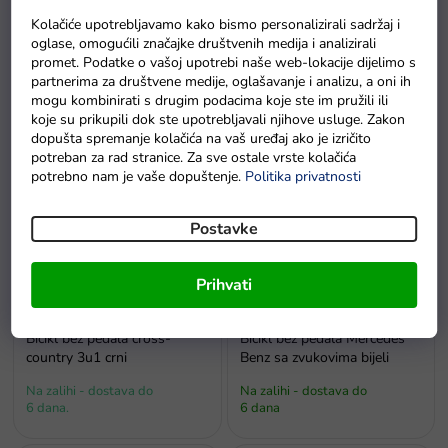
Kolačiće upotrebljavamo kako bismo personalizirali sadržaj i
oglase, omogućili značajke društvenih medija i analizirali
promet. Podatke o vašoj upotrebi naše web-lokacije dijelimo s
Bicikl bez pedala Boomerang
Bicikl bez pedala Balancer
partnerima za društvene medije, oglašavanje i analizu, a oni ih
2u1 crveni
žuti
mogu kombinirati s drugim podacima koje ste im pružili ili
koje su prikupili dok ste upotrebljavali njihove usluge. Zakon
Na zalihi - dostava do
dopušta spremanje kolačića na vaš uređaj ako je izričito
Na zalihama
6 dana.
potreban za rad stranice. Za sve ostale vrste kolačića
potrebno nam je vaše dopuštenje.
Politika privatnosti
Postavke
Prihvati
Bicikl bez pedala cross-
Bicikl bez pedala Mercedes
country 3u1 crni
Benz sa zvukovima bijeli
Na zalihi - dostava do
Na zalihi - dostava do
6 dana.
6 dana