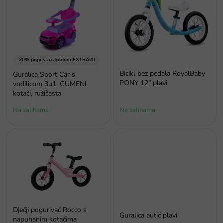
p
i
s
p
r
o
-20% popusta s kodom EXTRA20
i
Bicikl bez pedala RoyalBaby
Guralica Sport Car s
z
PONY 12" plavi
vodilicom 3u1, GUMENI
v
kotači, ružičasta
o
Na zalihama
Na zalihama
d
a
Dječji pogurivač Rocco s
Guralica autić plavi
napuhanim kotačima