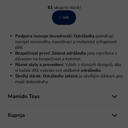
g
K
i
o
61
ukupno stavki
n
n
a
Vrh
t
c
r
i
o
j
l
a
Podpora rozvoje dovedností:
Odrážedla
pomáhají
e
rozvíjet rovnováhu, koordinaci a motorické schopnosti
l
dětí.
i
Bezpečnost první:
Zelená odrážedla
jsou navržena s
s
důrazem na bezpečnost a komfort.
t
Různé styly a provedení:
Výběr z různých designů, aby
a
si každé dítě vybralo své oblíbené
odrážedlo
.
n
Skvělý dárek:
Odrážedlo zelené
je skvělým dárkem pro
j
malé dobrodruhy.
a
P
o
Mamido Toys
d
n
o
Kupnja
ž
j