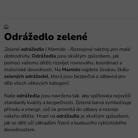
Preskoči
na
sadržaj
Odrážedlo zelené
Zelené
odrážedlo
| Mamido - Rozvojový nástroj pro malé
dobrodruhy.
Odrážedla
jsou skvělým způsobem, jak
pomoci vašemu dítěti rozvíjet rovnováhu, koordinaci a
motorické dovednosti. Na
Mamido
najdete širokou škálu
zelených odrážedel
, která jsou bezpečná a zábavná pro
děti všech věkových kategorií.
Naše
odrážedla
jsou navržena tak, aby splňovala nejvyšší
standardy kvality a bezpečnosti. Zelená barva symbolizuje
přírodu a energii, což se promítá do zábavy a rozvoje
vašeho dítěte. Hraní na
odrážedle
je skvělým způsobem,
jak se děti učí základům řízení a budoucího cyklistického
dovednostem.