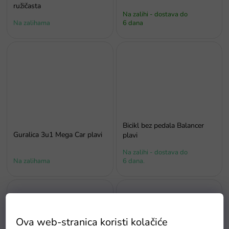
ružičasta
Na zalihi - dostava do
Na zalihama
6 dana
Bicikl bez pedala Balancer
Guralica 3u1 Mega Car plavi
plavi
Na zalihi - dostava do
Na zalihama
6 dana.
Ova web-stranica koristi kolačiće