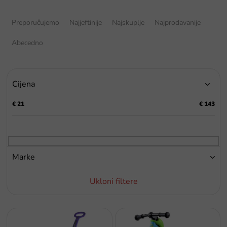
S
o
Preporučujemo
Najjeftinije
Najskuplje
Najprodavanije
r
t
Abecedno
i
r
a
Cijena
n
j
€
21
€
143
e
p
r
o
i
Marke
z
v
Ukloni filtere
o
d
a
P
o