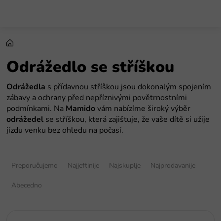
Preskoči
na
sadržaj
Odrážedlo se stříškou
Odrážedla
s přídavnou stříškou jsou dokonalým spojením
zábavy a ochrany před nepříznivými povětrnostními
podmínkami. Na
Mamido
vám nabízíme široký výběr
odrážedel
se stříškou, která zajišťuje, že vaše dítě si užije
jízdu venku bez ohledu na počasí.
S
o
Preporučujemo
Najjeftinije
Najskuplje
Najprodavanije
r
t
Abecedno
i
r
a