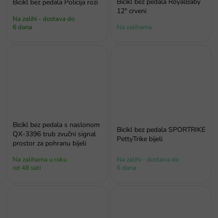
Bicikl bez pedala RoyalBaby
Bicikl bez pedala Policija rozi
12" crveni
Na zalihi - dostava do
6 dana
Na zalihama
Bicikl bez pedala s naslonom
Bicikl bez pedala SPORTRIKE
QX-3396 trub zvučni signal
PettyTrike bijeli
prostor za pohranu bijeli
Na zalihama u roku
Na zalihi - dostava do
od 48 sati
6 dana.