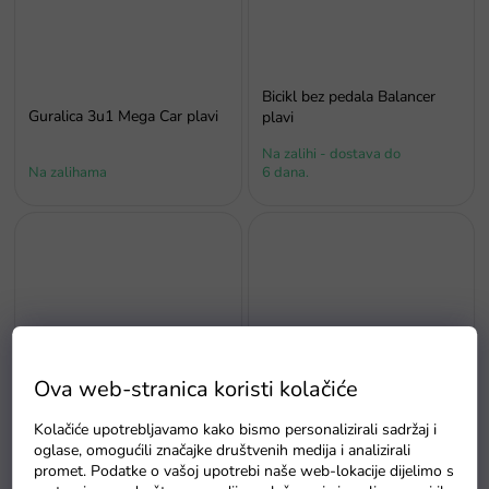
Bicikl bez pedala Balancer
Guralica 3u1 Mega Car plavi
plavi
Na zalihi - dostava do
Na zalihama
6 dana.
Ova web-stranica koristi kolačiće
Bicikl bez pedala Boomerang
Bicikl bez pedala Balancer
2u1 crveni
žuti
Kolačiće upotrebljavamo kako bismo personalizirali sadržaj i
Na zalihi - dostava do
oglase, omogućili značajke društvenih medija i analizirali
Na zalihama
6 dana.
promet. Podatke o vašoj upotrebi naše web-lokacije dijelimo s