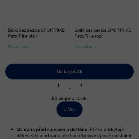
Bicikl bez pedala SPORTRIKE
Bicikl bez pedala SPORTRIKE
PettyTrike plavi
PettyTrike rozi
Na zalihama
Na zalihama
Učitaj još 16
P
1
4
a
g
K
i
o
61
ukupno stavki
n
n
a
Vrh
t
c
r
i
o
j
l
a
Ochrana před sluncem a deštěm:
Stříška poskytuje
e
dětem stín a ochranu před nepříznivými povětrnostními