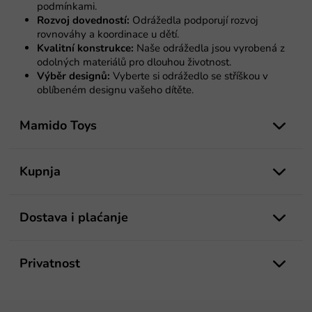
l
podmínkami.
i
Rozvoj dovedností:
Odrážedla podporují rozvoj
s
rovnováhy a koordinace u dětí.
t
Kvalitní konstrukce:
Naše odrážedla jsou vyrobená z
a
odolných materiálů pro dlouhou životnost.
n
Výběr designů:
Vyberte si odrážedlo se stříškou v
j
oblíbeném designu vašeho dítěte.
a
P
o
Mamido Toys
d
n
o
Kupnja
ž
j
e
Dostava i plaćanje
Privatnost