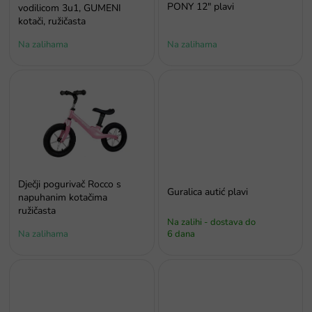
z
PONY 12" plavi
vodilicom 3u1, GUMENI
v
kotači, ružičasta
o
Na zalihama
Na zalihama
d
a
Dječji pogurivač Rocco s
Guralica autić plavi
napuhanim kotačima
ružičasta
Na zalihi - dostava do
Na zalihama
6 dana