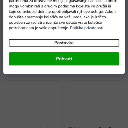
partnerima za društvene medije, oglašavanje i analizu, a oni ih
mogu kombinirati s drugim podacima koje ste im pružili ili
koje su prikupili dok ste upotrebljavali njihove usluge. Zakon
dopušta spremanje kolačića na vaš uređaj ako je izričito
potreban za rad stranice. Za sve ostale vrste kolačića
potrebno nam je vaše dopuštenje.
Politika privatnosti
Postavke
Bicikl bez pedala cross-
Bicikl bez pedala Mercedes
country 3u1 crni
Benz sa zvukovima bijeli
Prihvati
Na zalihi - dostava do
Na zalihi - dostava do
6 dana.
6 dana