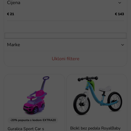
Cijena
n
j
€
21
€
143
e
p
r
o
i
Marke
z
v
Ukloni filtere
o
d
a
P
o
p
i
s
p
r
o
-20% popusta s kodom EXTRA20
i
Bicikl bez pedala RoyalBaby
Guralica Sport Car s