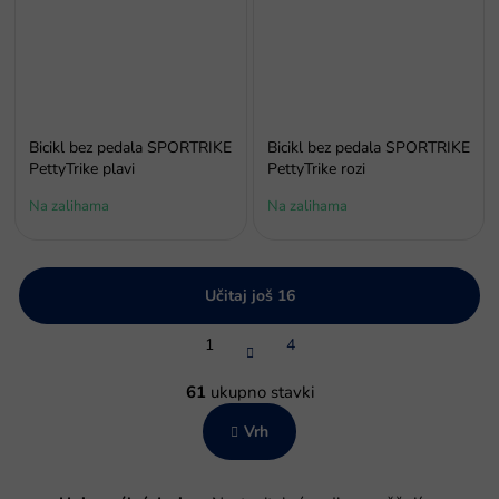
Bicikl bez pedala SPORTRIKE
Bicikl bez pedala SPORTRIKE
PettyTrike plavi
PettyTrike rozi
Na zalihama
Na zalihama
Učitaj još 16
P
1
4
a
g
K
i
o
61
ukupno stavki
n
n
a
Vrh
t
c
r
i
o
j