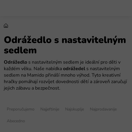
Preskoči
na
sadržaj
Odrážedlo s nastavitelným
sedlem
Odrážedlo
s nastavitelným sedlem je ideální pro děti v
každém věku. Naše nabídka
odrážedel
s nastavitelným
sedlem na Mamido přináší mnoho výhod. Tyto kreativní
hračky pomáhají rozvíjet dovednosti dětí a zároveň zaručují
jejich zábavu a bezpečnost.
S
o
Preporučujemo
Najjeftinije
Najskuplje
Najprodavanije
r
t
Abecedno
i