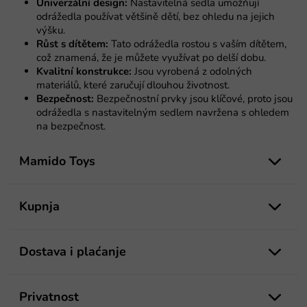
l
a
Univerzální design:
Nastavitelná sedla umožňují
e
odrážedla používat většině dětí, bez ohledu na jejich
l
výšku.
i
Růst s dítětem:
Tato odrážedla rostou s vaším dítětem,
s
což znamená, že je můžete využívat po delší dobu.
t
Kvalitní konstrukce:
Jsou vyrobená z odolných
a
materiálů, které zaručují dlouhou životnost.
n
Bezpečnost:
Bezpečnostní prvky jsou klíčové, proto jsou
j
odrážedla s nastavitelným sedlem navržena s ohledem
a
na bezpečnost.
P
o
Mamido Toys
d
n
o
Kupnja
ž
j
e
Dostava i plaćanje
Privatnost