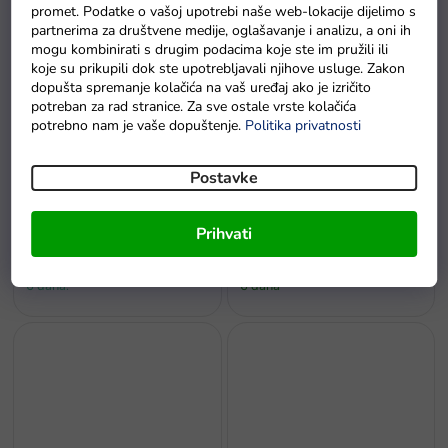
promet. Podatke o vašoj upotrebi naše web-lokacije dijelimo s
Na zalihama
6 dana.
partnerima za društvene medije, oglašavanje i analizu, a oni ih
mogu kombinirati s drugim podacima koje ste im pružili ili
koje su prikupili dok ste upotrebljavali njihove usluge. Zakon
dopušta spremanje kolačića na vaš uređaj ako je izričito
potreban za rad stranice. Za sve ostale vrste kolačića
potrebno nam je vaše dopuštenje.
Politika privatnosti
Postavke
Bicikl bez pedala cross-
Bicikl bez pedala Mercedes
Prihvati
country 3u1 crni
Benz sa zvukovima bijeli
Na zalihi - dostava do
Na zalihi - dostava do
6 dana.
6 dana