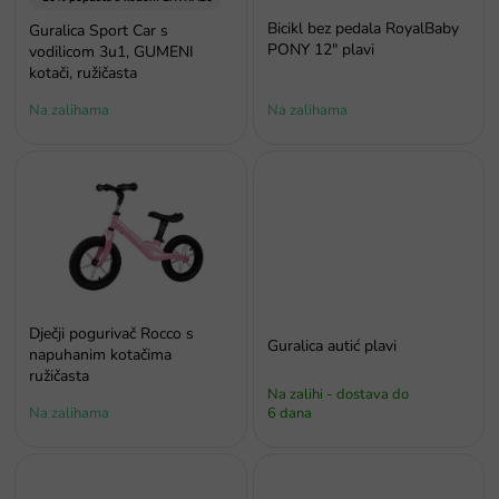
o
i
Bicikl bez pedala RoyalBaby
Guralica Sport Car s
z
PONY 12" plavi
vodilicom 3u1, GUMENI
v
kotači, ružičasta
o
Na zalihama
Na zalihama
d
a
Dječji pogurivač Rocco s
Guralica autić plavi
napuhanim kotačima
ružičasta
Na zalihi - dostava do
Na zalihama
6 dana