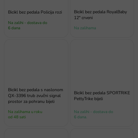
Bicikl bez pedala RoyalBaby
Bicikl bez pedala Policija rozi
12" crveni
Na zalihi - dostava do
6 dana
Na zalihama
Bicikl bez pedala s naslonom
Bicikl bez pedala SPORTRIKE
QX-3396 trub zvučni signal
PettyTrike bijeli
prostor za pohranu bijeli
Na zalihama u roku
Na zalihi - dostava do
od 48 sati
6 dana.