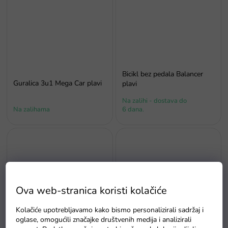
Bicikl bez pedala Balancer
Guralica 3u1 Mega Car plavi
plavi
Na zalihi - dostava do
Na zalihama
6 dana.
Ova web-stranica koristi kolačiće
Kolačiće upotrebljavamo kako bismo personalizirali sadržaj i
Bicikl bez pedala Boomerang
Bicikl bez pedala Balancer
oglase, omogućili značajke društvenih medija i analizirali
2u1 crveni
žuti