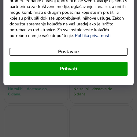
promet. Podatke o vašoj upotrebi naše web-lokacije dijelimo s
partnerima za društvene medije, oglašavanje i analizu, a oni ih
Na zalihi - dostava do
Na zalihama
6 dana.
mogu kombinirati s drugim podacima koje ste im pružili ili
koje su prikupili dok ste upotrebljavali njihove usluge. Zakon
dopušta spremanje kolačića na vaš uređaj ako je izričito
potreban za rad stranice. Za sve ostale vrste kolačića
potrebno nam je vaše dopuštenje.
Politika privatnosti
Postavke
Prihvati
Bicikl bez pedala cross-
Bicikl bez pedala Mercedes
country 3u1 crni
Benz sa zvukovima bijeli
Na zalihi - dostava do
Na zalihi - dostava do
6 dana.
6 dana