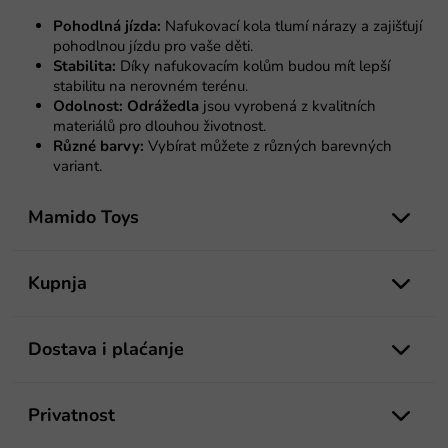
o
j
l
a
Pohodlná jízda:
Nafukovací kola tlumí nárazy a zajišťují
e
pohodlnou jízdu pro vaše děti.
l
Stabilita:
Díky nafukovacím kolům budou mít lepší
i
stabilitu na nerovném terénu.
s
Odolnost:
Odrážedla
jsou vyrobená z kvalitních
t
materiálů pro dlouhou životnost.
a
Různé barvy:
Vybírat můžete z různých barevných
n
variant.
j
P
a
o
Mamido Toys
d
n
o
Kupnja
ž
j
e
Dostava i plaćanje
Privatnost