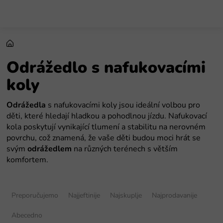
Preskoči
na
sadržaj
Odrážedlo s nafukovacími
koly
Odrážedla
s nafukovacími koly jsou ideální volbou pro
děti, které hledají hladkou a pohodlnou jízdu. Nafukovací
kola poskytují vynikající tlumení a stabilitu na nerovném
povrchu, což znamená, že vaše děti budou moci hrát se
svým
odrážedlem
na různých terénech s větším
komfortem.
S
o
Preporučujemo
Najjeftinije
Najskuplje
Najprodavanije
r
t
Abecedno