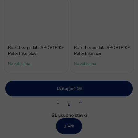
Bicikl bez pedala SPORTRIKE
Bicikl bez pedala SPORTRIKE
PettyTrike plavi
PettyTrike rozi
Na zalihama
Na zalihama
Učitaj još 16
P
1
4
a
g
K
i
o
61
ukupno stavki
n
n
a
Vrh
t
c
r
i