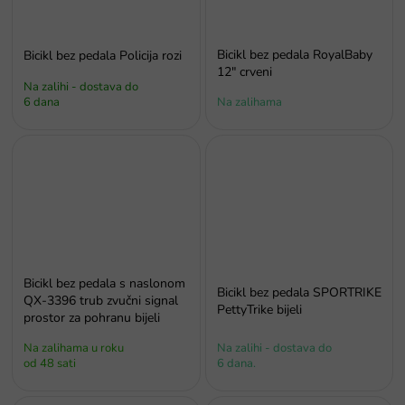
Bicikl bez pedala RoyalBaby
Bicikl bez pedala Policija rozi
12" crveni
Na zalihi - dostava do
6 dana
Na zalihama
Bicikl bez pedala s naslonom
Bicikl bez pedala SPORTRIKE
QX-3396 trub zvučni signal
PettyTrike bijeli
prostor za pohranu bijeli
Na zalihama u roku
Na zalihi - dostava do
od 48 sati
6 dana.