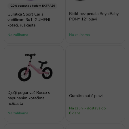
r
o
-20% popusta s kodom EXTRA20
i
Bicikl bez pedala RoyalBaby
Guralica Sport Car s
z
PONY 12" plavi
vodilicom 3u1, GUMENI
v
kotači, ružičasta
o
Na zalihama
Na zalihama
d
a
Dječji pogurivač Rocco s
Guralica autić plavi
napuhanim kotačima
ružičasta
Na zalihi - dostava do
Na zalihama
6 dana