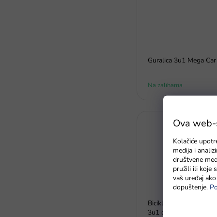
Guralica 3u1 Mega Car 
Na zalihama
Ova web-st
Kolačiće upotr
medija i anali
društvene medi
pružili ili koj
vaš uređaj ako 
dopuštenje.
Po
Bicikl bez pedala cross
3u1 crni