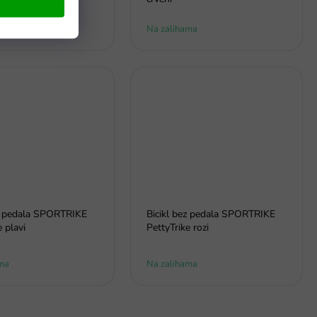
- dostava do 6
Na zalihama
ez pedala SPORTRIKE
Bicikl bez pedala SPORTRIKE
e plavi
PettyTrike rozi
ma
Na zalihama