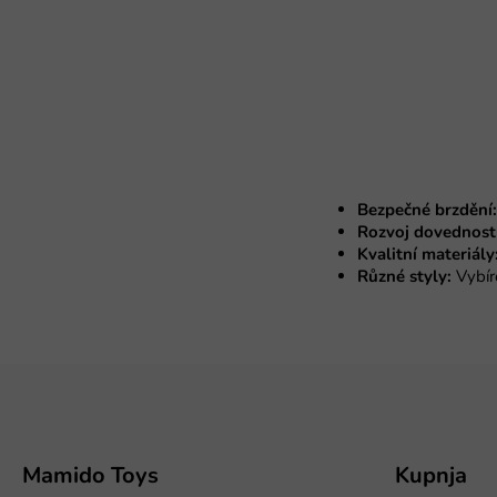
Bezpečné brzdění:
Rozvoj dovedností
Kvalitní materiály
Různé styly:
Vybíre
P
o
d
n
o
Mamido Toys
Kupnja
ž