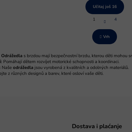
Učitaj još 16
P
1
4
a
K
g
o
i
n
n
Vrh
t
a
r
c
i
o
Odrážedla
s brzdou mají bezpečnostní brzdu, kterou děti mohou s
j
l
a
:
Pomáhají dětem rozvíjet motorické schopnosti a koordinaci.
e
:
Naše
odrážedla
jsou vyrobená z kvalitních a odolných materiálů.
l
jte z různých designů a barev, které osloví vaše děti.
i
s
t
a
n
j
a
Dostava i plaćanje