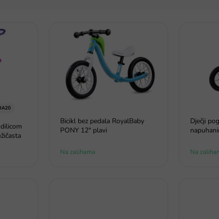
RA20
Bicikl bez pedala RoyalBaby
Dječji po
odilicom
PONY 12" plavi
napuhani
žičasta
Na zalihama
Na zaliha