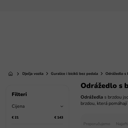
Preskoči
na
sadržaj
Dječja vozila
Guralice i bicikli bez pedala
Odrážedlo s 
Početna
Odrážedlo s 
B
o
Odrážedla
s brzdou js
č
brzdou, která pomáhají
n
Cijena
a
S
t
€
21
€
143
o
Preporučujemo
Najjeft
r