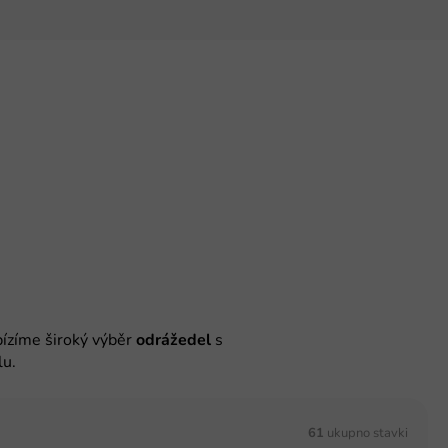
ízíme široký výběr
odrážedel
s
lu.
61
ukupno stavki