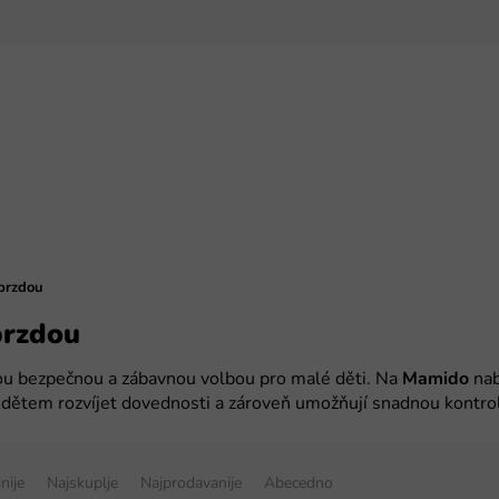
brzdou
brzdou
ou bezpečnou a zábavnou volbou pro malé děti. Na
Mamido
nab
 dětem rozvíjet dovednosti a zároveň umožňují snadnou kontro
inije
Najskuplje
Najprodavanije
Abecedno