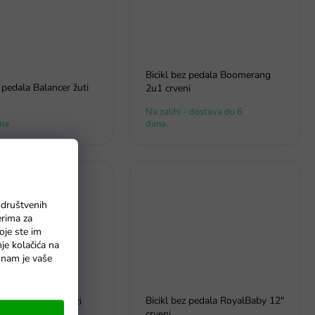
Bicikl bez pedala Boomerang
z pedala Balancer žuti
2u1 crveni
Na zalihi - dostava do 6
ma
dana.
 društvenih
erima za
oje ste im
nje kolačića na
o nam je vaše
Bicikl bez pedala RoyalBaby 12"
 pedala Policija rozi
crveni