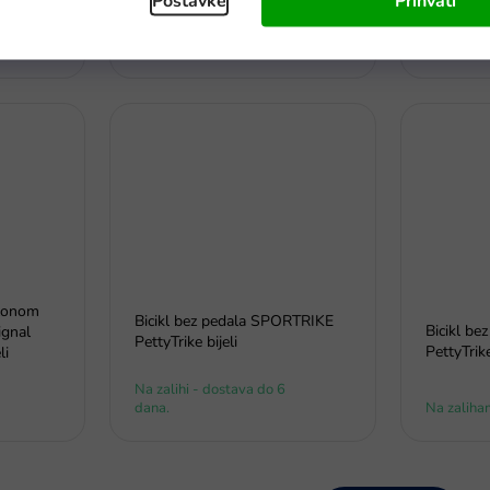
Postavke
Prihvati
Na zalihi - dostava do 6
Na zalihi 
dana
dana
slonom
Bicikl bez pedala SPORTRIKE
Bicikl b
ignal
PettyTrike bijeli
PettyTrik
li
Na zalihi - dostava do 6
dana.
Na zaliha