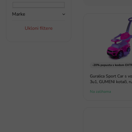
r
a
t
k
i
Marke
P
a
r
o
a
Ukloni filtere
p
n
i
j
s
e
p
p
r
r
o
o
-20% popusta s kodom EXT
i
i
z
Guralica Sport Car s v
z
v
3u1, GUMENI kotači, ru
v
o
o
Na zalihama
d
d
a
a