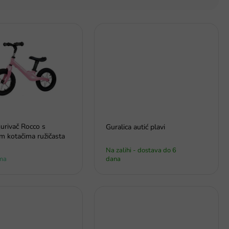
gurivač Rocco s
Guralica autić plavi
m kotačima ružičasta
Na zalihi - dostava do 6
ma
dana