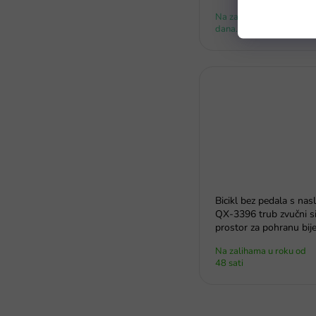
Na zalihi - dostava do 6
dana.
Bicikl bez pedala s na
QX-3396 trub zvučni s
prostor za pohranu bije
Na zalihama u roku od
48 sati