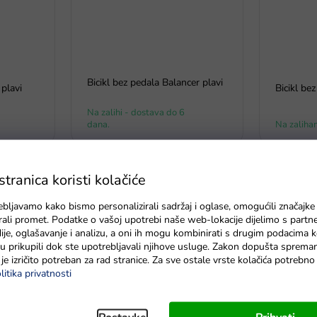
Bicikl bez pedala Balancer plavi
plavi
Bicikl be
Na zalihi - dostava do 6
dana.
Na zaliha
ranica koristi kolačiće
ebljavamo kako bismo personalizirali sadržaj i oglase, omogućili značajke
zirali promet. Podatke o vašoj upotrebi naše web-lokacije dijelimo s partn
je, oglašavanje i analizu, a oni ih mogu kombinirati s drugim podacima k
e su prikupili dok ste upotrebljavali njihove usluge. Zakon dopušta sprema
je izričito potreban za rad stranice. Za sve ostale vrste kolačića potrebn
litika privatnosti
-country
Bicikl bez pedala Mercedes
Bicikl bez
Benz sa zvukovima bijeli