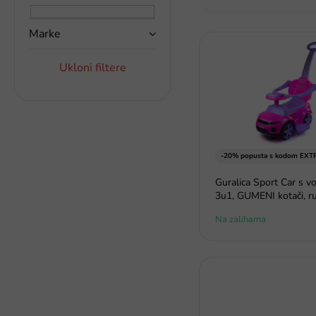
r
a
t
k
i
Marke
P
a
r
o
a
Ukloni filtere
p
n
i
j
s
e
p
p
r
r
o
o
-20% popusta s kodom EXT
i
i
z
Guralica Sport Car s v
z
v
3u1, GUMENI kotači, ru
v
o
o
Na zalihama
d
d
a
a