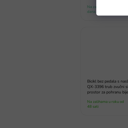
Na zalihi - dostava do 6
dana.
Bicikl bez pedala s na
QX-3396 trub zvučni s
prostor za pohranu bije
Na zalihama u roku od
48 sati