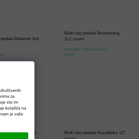
Bicikl bez pedala Boomerang
z pedala Balancer žuti
2u1 crveni
Na zalihi - dostava do 6
ma
dana.
 društvenih
erima za
oje ste im
nje kolačića na
o nam je vaše
Bicikl bez pedala RoyalBaby 12"
 pedala Policija rozi
crveni