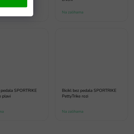
- dostava do 6
Na zalihama
ez pedala SPORTRIKE
Bicikl bez pedala SPORTRIKE
e plavi
PettyTrike rozi
ma
Na zalihama