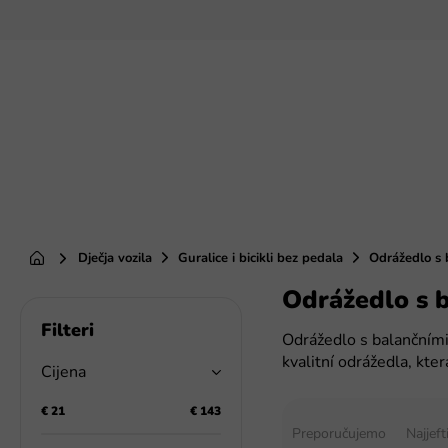
Preskoči
na
sadržaj
Dječja vozila
Guralice i bicikli bez pedala
Odrážedlo s 
Početna
Odrážedlo s 
B
o
Odrážedlo s balančními
č
kvalitní odrážedla, kte
n
Cijena
a
S
t
€
21
€
143
o
Preporučujemo
Najjeft
r