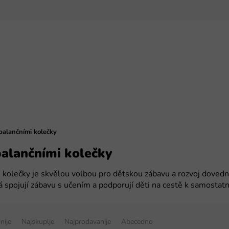
balančními kolečky
balančními kolečky
 kolečky je skvělou volbou pro dětskou zábavu a rozvoj doved
rá spojují zábavu s učením a podporují děti na cestě k samostatn
inije
Najskuplje
Najprodavanije
Abecedno