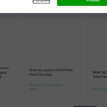
Postavke
Prihvati
Na zalihi - dostava do 6
Na zalihi 
dana
dana
slonom
Bicikl bez pedala SPORTRIKE
Bicikl b
ignal
PettyTrike bijeli
PettyTrik
li
Na zalihi - dostava do 6
dana.
Na zaliha