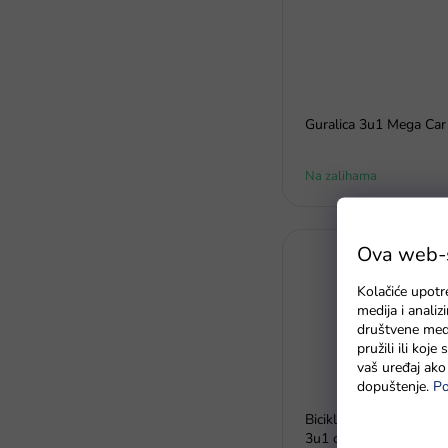
Guralica 3u1 Mega Car 
Na zalihama
Ova web-st
Kolačiće upotr
medija i anali
društvene medi
pružili ili koj
vaš uređaj ako 
dopuštenje.
Po
Bicikl bez pedala cross
3u1 crni