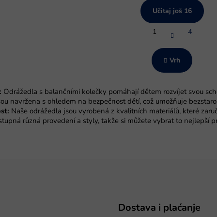
Učitaj još 16
P
1
4
a
K
g
o
i
n
n
Vrh
t
a
r
c
i
o
:
Odrážedla s balančními kolečky pomáhají dětem rozvíjet svou sch
j
l
a
ou navržena s ohledem na bezpečnost dětí, což umožňuje bezstaro
e
st:
Naše odrážedla jsou vyrobená z kvalitních materiálů, které zaruč
l
tupná různá provedení a styly, takže si můžete vybrat to nejlepší pr
i
s
t
a
n
j
a
Dostava i plaćanje