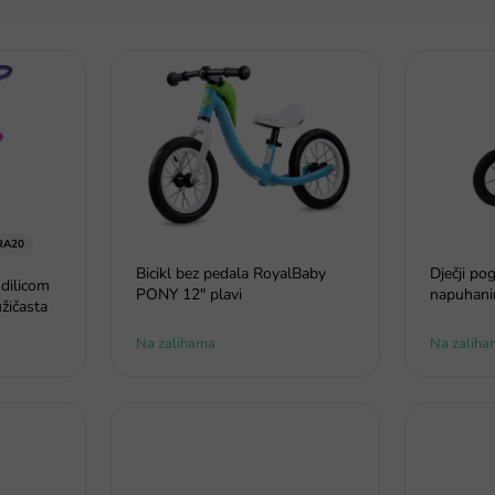
RA20
Bicikl bez pedala RoyalBaby
Dječji po
odilicom
PONY 12" plavi
napuhani
žičasta
Na zalihama
Na zaliha