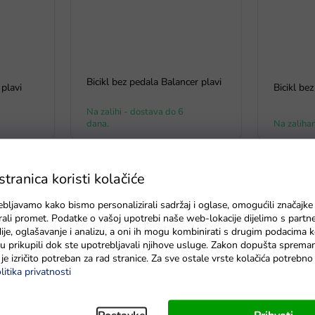
Bicikl bez pedala Balancer plavi
plavi
Bicikl be
Na zalihi - dostava do 6
dana.
Na zaliha
ranica koristi kolačiće
ebljavamo kako bismo personalizirali sadržaj i oglase, omogućili značajke
zirali promet. Podatke o vašoj upotrebi naše web-lokacije dijelimo s partn
je, oglašavanje i analizu, a oni ih mogu kombinirati s drugim podacima k
e su prikupili dok ste upotrebljavali njihove usluge. Zakon dopušta sprema
je izričito potreban za rad stranice. Za sve ostale vrste kolačića potrebn
litika privatnosti
-country
Bicikl bez pedala Mercedes
Bicikl bez
Benz sa zvukovima bijeli