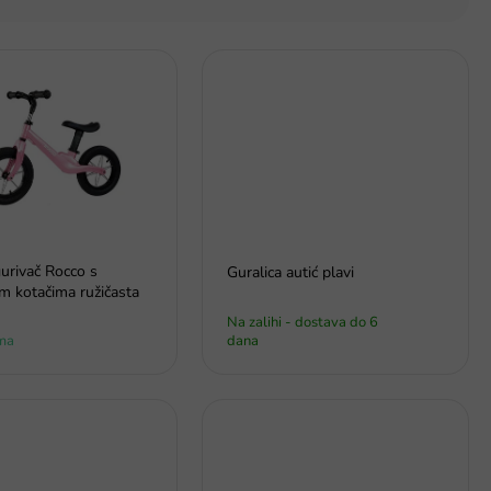
gurivač Rocco s
Guralica autić plavi
m kotačima ružičasta
Na zalihi - dostava do 6
ma
dana