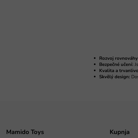
Rozvoj rovnováhy
Bezpečné učení:
Js
Kvalita a trvanlivo
Skvělý design:
Dos
P
o
d
n
o
Mamido Toys
Kupnja
ž