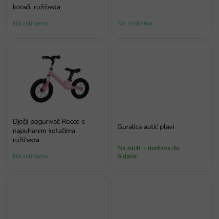
v
kotači, ružičasta
o
Na zalihama
Na zalihama
d
a
Dječji pogurivač Rocco s
Guralica autić plavi
napuhanim kotačima
ružičasta
Na zalihi - dostava do
Na zalihama
6 dana