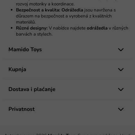
i
rozvoj motoriky a koordinace.
s
Bezpečnost a kvalita:
Odrážedla
jsou navržena s
t
důrazem na bezpečnost a vyrobená z kvalitních
a
materiálů.
n
Různé designy:
V nabídce najdete
odrážedla
v různých
j
barvách a stylech.
a
P
o
Mamido Toys
d
n
o
Kupnja
ž
j
e
Dostava i plaćanje
Privatnost