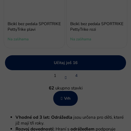
Bicikl bez pedala SPORTRIKE
Bicikl bez pedala SPORTRIKE
PettyTrike plavi
PettyTrike rozi
Na zalihama
Na zalihama
Učitaj još 16
P
1
4
a
g
K
i
o
62
ukupno stavki
n
n
a
Vrh
t
c
r
i
o
j
l
a
Vhodné od 3 let:
Odrážedla
jsou určena pro děti, které
e
již mají tři roky.
l
Rozvoj dovedností:
Hraní s
odrážedlem
podporuje