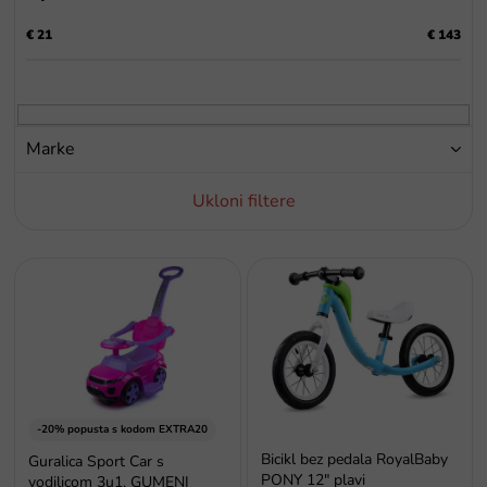
j
€
21
€
143
e
p
r
o
i
Marke
z
v
Ukloni filtere
o
d
a
P
o
p
i
s
p
r
o
-20% popusta s kodom EXTRA20
i
Bicikl bez pedala RoyalBaby
Guralica Sport Car s
z
PONY 12" plavi
vodilicom 3u1, GUMENI