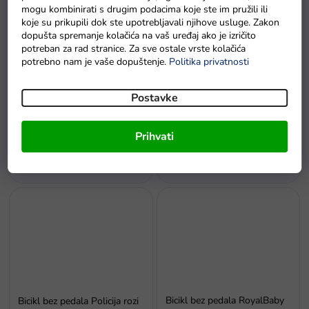
mogu kombinirati s drugim podacima koje ste im pružili ili
koje su prikupili dok ste upotrebljavali njihove usluge. Zakon
dopušta spremanje kolačića na vaš uređaj ako je izričito
potreban za rad stranice. Za sve ostale vrste kolačića
potrebno nam je vaše dopuštenje.
Politika privatnosti
Postavke
Bicikl bez pedala cross-
Bicikl bez pedala Mercedes
country 3u1 crni
Benz sa zvukovima bijeli
Prihvati
Na zalihi - dostava do
Na zalihi - dostava do
6 dana.
6 dana
Bicikl bez pedala RoyalBaby
Bicikl bez pedala Policija rozi