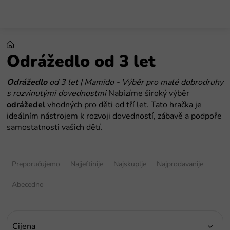
Preskoči
na
sadržaj
Odrážedlo od 3 let
Odrážedlo
od 3 let | Mamido - Výběr pro malé dobrodruhy
s rozvinutými dovednostmi
Nabízíme široký výběr
odrážedel
vhodných pro děti od tří let. Tato hračka je
ideálním nástrojem k rozvoji dovedností, zábavě a podpoře
samostatnosti vašich dětí.
S
o
Preporučujemo
Najjeftinije
Najskuplje
Najprodavanije
r
t
Abecedno
i
r
a
Cijena
n