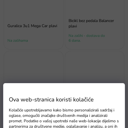
Bicikl bez pedala Balancer
Guralica 3u1 Mega Car plavi
plavi
Na zalihi - dostava do
Na zalihama
6 dana.
Bicikl bez pedala Boomerang
Ova web-stranica koristi kolačiće
Bicikl bez pedala Balancer
2u1 crveni
žuti
Kolačiće upotrebljavamo kako bismo personalizirali sadržaj i
Na zalihi - dostava do
oglase, omogućili značajke društvenih medija i analizirali
Na zalihama
6 dana.
promet. Podatke o vašoj upotrebi naše web-lokacije dijelimo s
partnerima za društvene medije, oglašavanje i analizu, a oni ih