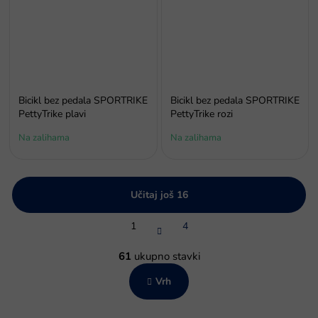
Bicikl bez pedala SPORTRIKE
Bicikl bez pedala SPORTRIKE
PettyTrike plavi
PettyTrike rozi
Na zalihama
Na zalihama
Učitaj još 16
P
1
4
a
g
K
i
o
61
ukupno stavki
n
n
a
Vrh
t
c
r
i
o
j