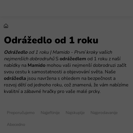
Preskoči
na
sadržaj
Odrážedlo od 1 roku
Odrážedlo
od 1 roku | Mamido - První kroky vašich
nejmenších dobrodruhů
S
odrážedlem
od 1 roku z naší
nabídky na
Mamido
mohou vaši nejmenší dobrodruzi začít
svou cestu k samostatnosti a objevování světa. Naše
odrážedla
jsou navržena s ohledem na bezpečnost a
rozvoj dětí od jednoho roku, což znamená, že vám nabízíme
kvalitní a zábavné hračky pro vaše malé prcky.
S
o
Preporučujemo
Najjeftinije
Najskuplje
Najprodavanije
r
t
Abecedno
i