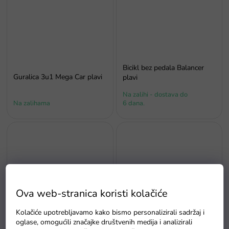
Bicikl bez pedala Balancer
Guralica 3u1 Mega Car plavi
plavi
Na zalihi - dostava do
Na zalihama
6 dana.
Ova web-stranica koristi kolačiće
Bicikl bez pedala Boomerang
Bicikl bez pedala Balancer
Kolačiće upotrebljavamo kako bismo personalizirali sadržaj i
2u1 crveni
žuti
oglase, omogućili značajke društvenih medija i analizirali