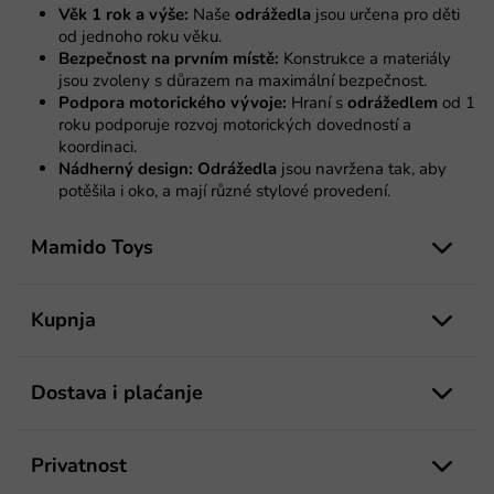
l
a
Věk 1 rok a výše:
Naše
odrážedla
jsou určena pro děti
e
od jednoho roku věku.
l
Bezpečnost na prvním místě:
Konstrukce a materiály
i
jsou zvoleny s důrazem na maximální bezpečnost.
s
Podpora motorického vývoje:
Hraní s
odrážedlem
od 1
t
roku podporuje rozvoj motorických dovedností a
a
koordinaci.
n
Nádherný design:
Odrážedla
jsou navržena tak, aby
j
potěšila i oko, a mají různé stylové provedení.
a
P
o
Mamido Toys
d
n
o
Kupnja
ž
j
e
Dostava i plaćanje
Privatnost