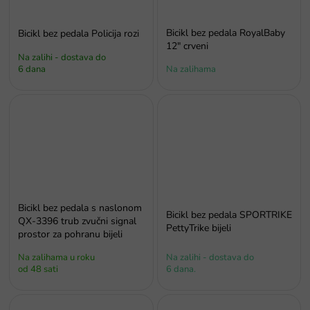
Bicikl bez pedala RoyalBaby
Bicikl bez pedala Policija rozi
12" crveni
Na zalihi - dostava do
6 dana
Na zalihama
Bicikl bez pedala s naslonom
Bicikl bez pedala SPORTRIKE
QX-3396 trub zvučni signal
PettyTrike bijeli
prostor za pohranu bijeli
Na zalihama u roku
Na zalihi - dostava do
od 48 sati
6 dana.