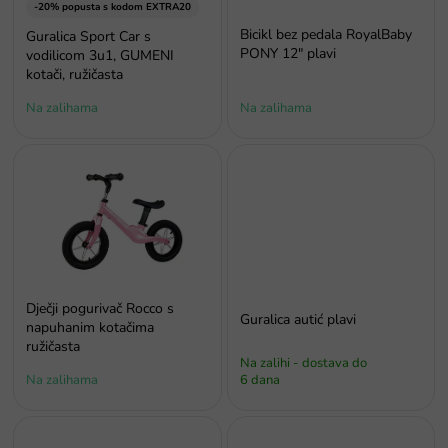
o
-20% popusta s kodom EXTRA20
i
Bicikl bez pedala RoyalBaby
Guralica Sport Car s
z
PONY 12" plavi
vodilicom 3u1, GUMENI
v
kotači, ružičasta
o
Na zalihama
Na zalihama
d
a
Dječji pogurivač Rocco s
Guralica autić plavi
napuhanim kotačima
ružičasta
Na zalihi - dostava do
Na zalihama
6 dana