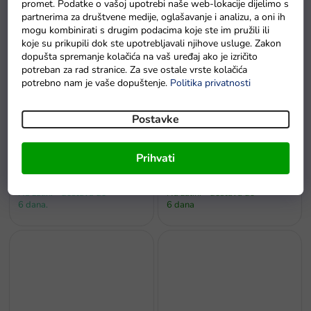
promet. Podatke o vašoj upotrebi naše web-lokacije dijelimo s
Na zalihi - dostava do
partnerima za društvene medije, oglašavanje i analizu, a oni ih
Na zalihama
6 dana.
mogu kombinirati s drugim podacima koje ste im pružili ili
koje su prikupili dok ste upotrebljavali njihove usluge. Zakon
dopušta spremanje kolačića na vaš uređaj ako je izričito
potreban za rad stranice. Za sve ostale vrste kolačića
potrebno nam je vaše dopuštenje.
Politika privatnosti
Postavke
Bicikl bez pedala cross-
Bicikl bez pedala Mercedes
Prihvati
country 3u1 crni
Benz sa zvukovima bijeli
Na zalihi - dostava do
Na zalihi - dostava do
6 dana.
6 dana