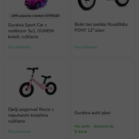
p
r
o
-20% popusta s kodom EXTRA20
i
Bicikl bez pedala RoyalBaby
Guralica Sport Car s
z
PONY 12" plavi
vodilicom 3u1, GUMENI
v
kotači, ružičasta
o
Na zalihama
Na zalihama
d
a
Dječji pogurivač Rocco s
Guralica autić plavi
napuhanim kotačima
ružičasta
Na zalihi - dostava do
Na zalihama
6 dana