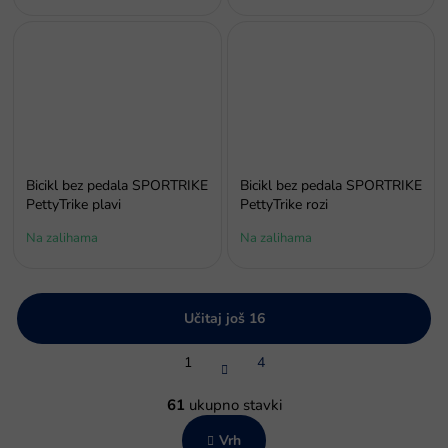
Bicikl bez pedala SPORTRIKE
Bicikl bez pedala SPORTRIKE
PettyTrike plavi
PettyTrike rozi
Na zalihama
Na zalihama
Učitaj još 16
P
1
4
a
g
K
i
o
61
ukupno stavki
n
n
a
Vrh
t