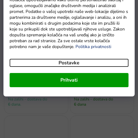
Bicikl bez pedala Balancer
2u1 crveni
oglase, omogućili značajke društvenih medija i analizirali
žuti
promet. Podatke o vašoj upotrebi naše web-lokacije dijelimo s
Na zalihi - dostava do
partnerima za društvene medije, oglašavanje i analizu, a oni ih
Na zalihama
6 dana.
mogu kombinirati s drugim podacima koje ste im pružili ili
koje su prikupili dok ste upotrebljavali njihove usluge. Zakon
dopušta spremanje kolačića na vaš uređaj ako je izričito
potreban za rad stranice. Za sve ostale vrste kolačića
potrebno nam je vaše dopuštenje.
Politika privatnosti
Postavke
Prihvati
Bicikl bez pedala cross-
Bicikl bez pedala Mercedes
country 3u1 crni
Benz sa zvukovima bijeli
Na zalihi - dostava do
Na zalihi - dostava do
6 dana.
6 dana