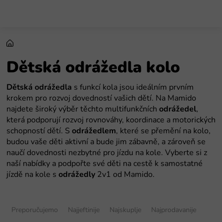
Preskoči
na
sadržaj
Dětská odrážedla kolo
Dětská odrážedla
s funkcí kola jsou ideálním prvním
krokem pro rozvoj dovedností vašich dětí. Na Mamido
najdete široký výběr těchto multifunkčních
odrážedel
,
která podporují rozvoj rovnováhy, koordinace a motorických
schopností dětí. S
odrážedlem
, které se přemění na kolo,
budou vaše děti aktivní a bude jim zábavně, a zároveň se
naučí dovednosti nezbytné pro jízdu na kole. Vyberte si z
naší nabídky a podpořte své děti na cestě k samostatné
jízdě na kole s
odrážedly
2v1 od Mamido.
S
o
Preporučujemo
Najjeftinije
Najskuplje
Najprodavanije
r