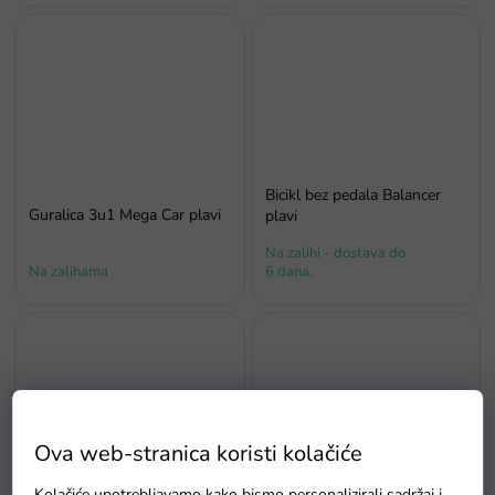
Bicikl bez pedala Balancer
Guralica 3u1 Mega Car plavi
plavi
Na zalihi - dostava do
Na zalihama
6 dana.
Ova web-stranica koristi kolačiće
Bicikl bez pedala Boomerang
Kolačiće upotrebljavamo kako bismo personalizirali sadržaj i