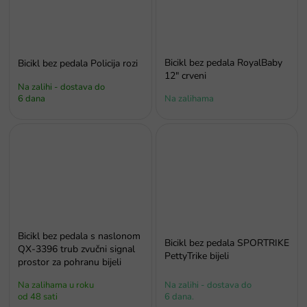
Bicikl bez pedala RoyalBaby
Bicikl bez pedala Policija rozi
12" crveni
Na zalihi - dostava do
6 dana
Na zalihama
Bicikl bez pedala s naslonom
Bicikl bez pedala SPORTRIKE
QX-3396 trub zvučni signal
PettyTrike bijeli
prostor za pohranu bijeli
Na zalihama u roku
Na zalihi - dostava do
od 48 sati
6 dana.