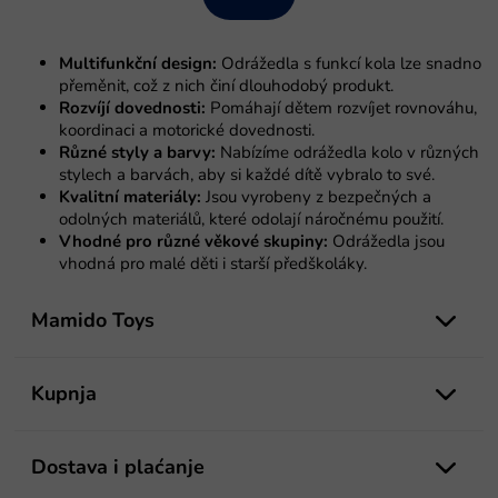
c
r
i
o
j
l
a
Multifunkční design:
Odrážedla s funkcí kola lze snadno
e
přeměnit, což z nich činí dlouhodobý produkt.
l
Rozvíjí dovednosti:
Pomáhají dětem rozvíjet rovnováhu,
i
koordinaci a motorické dovednosti.
s
Různé styly a barvy:
Nabízíme odrážedla kolo v různých
t
stylech a barvách, aby si každé dítě vybralo to své.
a
Kvalitní materiály:
Jsou vyrobeny z bezpečných a
n
odolných materiálů, které odolají náročnému použití.
j
Vhodné pro různé věkové skupiny:
Odrážedla jsou
a
vhodná pro malé děti i starší předškoláky.
P
o
Mamido Toys
d
n
o
Kupnja
ž
j
e
Dostava i plaćanje