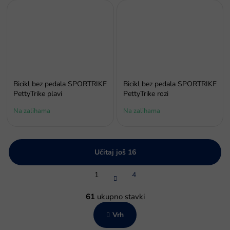
Bicikl bez pedala SPORTRIKE
Bicikl bez pedala SPORTRIKE
PettyTrike plavi
PettyTrike rozi
Na zalihama
Na zalihama
Učitaj još 16
P
1
4
a
g
K
i
o
61
ukupno stavki
n
n
a
Vrh
t
c
r