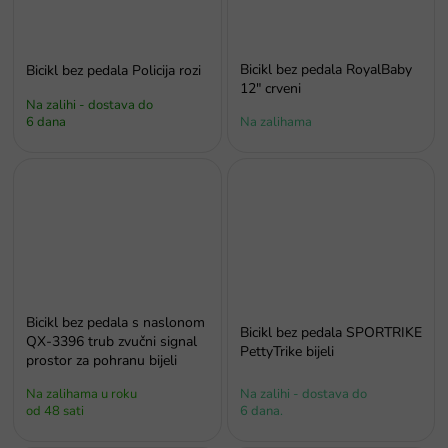
Bicikl bez pedala RoyalBaby
Bicikl bez pedala Policija rozi
12" crveni
Na zalihi - dostava do
6 dana
Na zalihama
Bicikl bez pedala s naslonom
Bicikl bez pedala SPORTRIKE
QX-3396 trub zvučni signal
PettyTrike bijeli
prostor za pohranu bijeli
Na zalihama u roku
Na zalihi - dostava do
od 48 sati
6 dana.