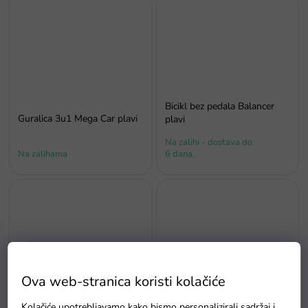
Bicikl bez pedala Balancer
Guralica 3u1 Mega Car plavi
plavi
Na zalihi - dostava do
Na zalihama
6 dana.
Ova web-stranica koristi kolačiće
Bicikl bez pedala Boomerang
Bicikl bez pedala Balancer
2u1 crveni
Kolačiće upotrebljavamo kako bismo personalizirali sadržaj i