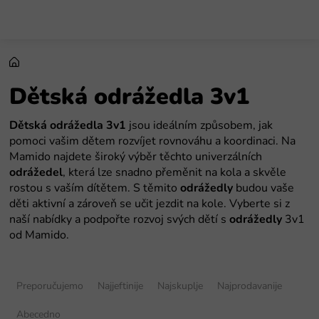
Preskoči
na
sadržaj
Dětská odrážedla 3v1
Dětská odrážedla 3v1
jsou ideálním způsobem, jak
pomoci vašim dětem rozvíjet rovnováhu a koordinaci. Na
Mamido najdete široký výběr těchto univerzálních
odrážedel
, která lze snadno přeměnit na kola a skvěle
rostou s vaším dítětem. S těmito
odrážedly
budou vaše
děti aktivní a zároveň se učit jezdit na kole. Vyberte si z
naší nabídky a podpořte rozvoj svých dětí s
odrážedly
3v1
od Mamido.
S
o
Preporučujemo
Najjeftinije
Najskuplje
Najprodavanije
r
t
Abecedno