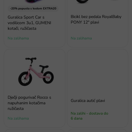
r
o
-20% popusta s kodom EXTRA20
i
Bicikl bez pedala RoyalBaby
Guralica Sport Car s
z
PONY 12" plavi
vodilicom 3u1, GUMENI
v
kotači, ružičasta
o
Na zalihama
Na zalihama
d
a
Dječji pogurivač Rocco s
Guralica autić plavi
napuhanim kotačima
ružičasta
Na zalihi - dostava do
Na zalihama
6 dana