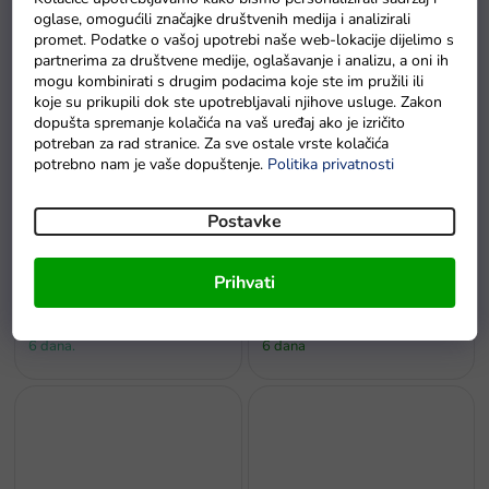
žuti
oglase, omogućili značajke društvenih medija i analizirali
Na zalihi - dostava do
promet. Podatke o vašoj upotrebi naše web-lokacije dijelimo s
Na zalihama
6 dana.
partnerima za društvene medije, oglašavanje i analizu, a oni ih
mogu kombinirati s drugim podacima koje ste im pružili ili
koje su prikupili dok ste upotrebljavali njihove usluge. Zakon
dopušta spremanje kolačića na vaš uređaj ako je izričito
potreban za rad stranice. Za sve ostale vrste kolačića
potrebno nam je vaše dopuštenje.
Politika privatnosti
Postavke
Bicikl bez pedala cross-
Bicikl bez pedala Mercedes
Prihvati
country 3u1 crni
Benz sa zvukovima bijeli
Na zalihi - dostava do
Na zalihi - dostava do
6 dana.
6 dana