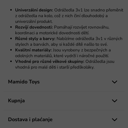
i
o
j
l
a
Univerzální design:
Odrážedla 3v1 lze snadno přeměnit
e
z odrážedla na kolo, což z nich činí dlouhodobý a
l
univerzální produkt.
i
Rozvíjí dovednosti:
Pomáhají rozvíjet rovnováhu,
s
koordinaci a motorické dovednosti dětí.
t
Různé styly a barvy:
Nabízíme odrážedla 3v1 v různých
a
stylech a barvách, aby si každé dítě našlo to své.
n
Kvalitní materiály:
Jsou vyrobeny z bezpečných a
j
odolných materiálů, které vydrží i náročné použití.
a
Vhodné pro různé věkové skupiny:
Odrážedla jsou
vhodná pro malé děti i starší předškoláky.
P
o
Mamido Toys
d
n
o
Kupnja
ž
j
e
Dostava i plaćanje