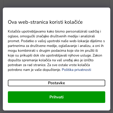
E5
Drvene puzzle s brojevima magnetna šipka i ribice
Ova web-stranica koristi kolačiće
Na zalihama
Kolačiće upotrebljavamo kako bismo personalizirali sadržaj i
oglase, omogućili značajke društvenih medija i analizirali
promet. Podatke o vašoj upotrebi naše web-lokacije dijelimo s
partnerima za društvene medije, oglašavanje i analizu, a oni ih
mogu kombinirati s drugim podacima koje ste im pružili ili
koje su prikupili dok ste upotrebljavali njihove usluge. Zakon
dopušta spremanje kolačića na vaš uređaj ako je izričito
potreban za rad stranice. Za sve ostale vrste kolačića
potrebno nam je vaše dopuštenje.
Politika privatnosti
Postavke
Prihvati