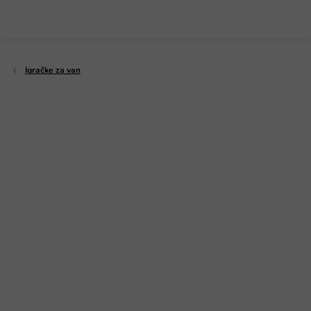
Preskoči
na
sadržaj
Igračke za van