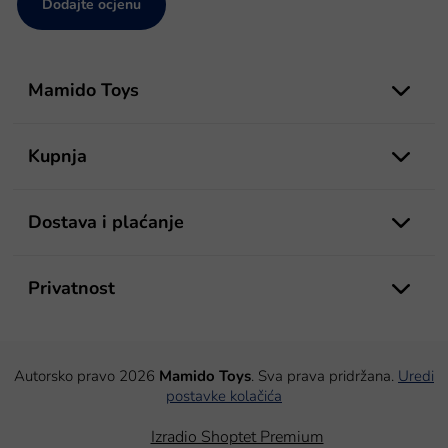
Dodajte ocjenu
P
o
Mamido Toys
d
n
o
Kupnja
ž
j
e
Dostava i plaćanje
Privatnost
Autorsko pravo 2026
Mamido Toys
. Sva prava pridržana.
Uredi
postavke kolačića
Izradio Shoptet Premium