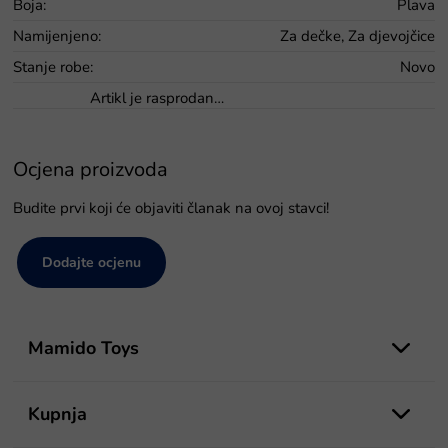
Boja
:
Plava
Namijenjeno
:
Za dečke, Za djevojčice
Stanje robe
:
Novo
Artikl je rasprodan…
Ocjena proizvoda
Budite prvi koji će objaviti članak na ovoj stavci!
Dodajte ocjenu
P
o
Mamido Toys
d
n
o
Kupnja
ž