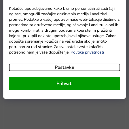
Kolačiće upotrebljavamo kako bismo personalizirali sadržaj i
oglase, omogućili značajke društvenih medija i analizirali
promet. Podatke o vašoj upotrebi naše web-lokacije dijelimo s
partnerima za društvene medije, oglašavanje i analizu, a oni ih
mogu kombinirati s drugim podacima koje ste im pružili ili
koje su prikupili dok ste upotrebljavali njihove usluge. Zakon
dopušta spremanje kolačića na vaš uređaj ako je izričito
potreban za rad stranice. Za sve ostale vrste kolačića
potrebno nam je vaše dopuštenje.
Politika privatnosti
E5
Drvene puzzle s brojevima magnetna šipka i ribice
Postavke
Na zalihama
Prihvati