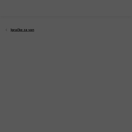
Preskoči
na
sadržaj
Igračke za van