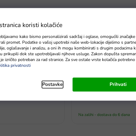
ranica koristi kolačiće
ebljavamo kako bismo personalizirali sadržaj i oglase, omogućili značajke
zirali promet. Podatke o vašoj upotrebi naše web-lokacije dijelimo s partn
je, oglašavanje i analizu, a oni ih mogu kombinirati s drugim podacima k
e su prikupili dok ste upotrebljavali njihove usluge. Zakon dopušta sprema
je izričito potreban za rad stranice. Za sve ostale vrste kolačića potrebn
litika privatnosti
Postavke
Prihvati
Greencell R03 typ AAA 4 ks
Streha za auto na akumulator
Na zalihi - dostava do 6 dana