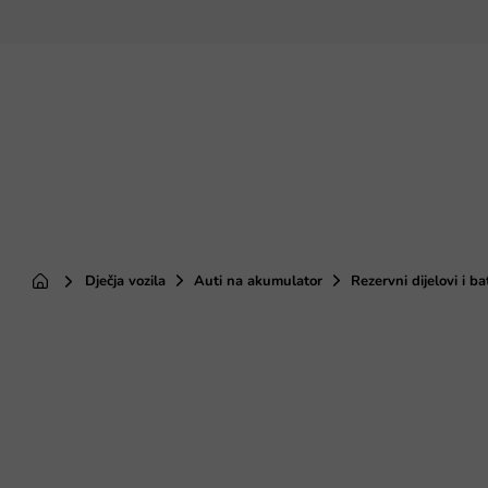
Preskoči
na
sadržaj
Dječja vozila
Auti na akumulator
Rezervni dijelovi i ba
Početna