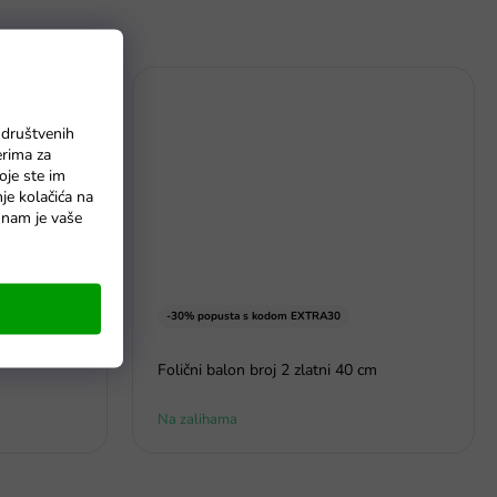
 društvenih
erima za
oje ste im
nje kolačića na
o nam je vaše
-30% popusta s kodom EXTRA30
 Audi RS5
Folični balon broj 2 zlatni 40 cm
Na zalihama