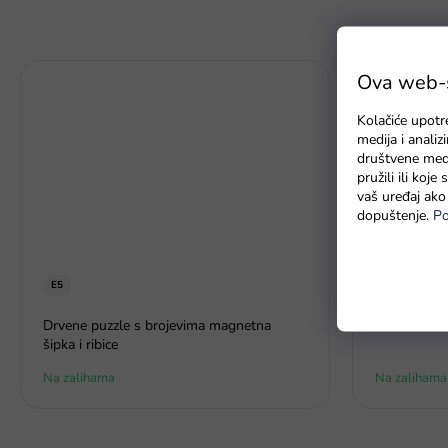
Ova web-st
Kolačiće upotr
medija i anali
društvene medi
pružili ili koj
vaš uređaj ako 
dopuštenje.
Po
E5
Baterie GP 
Drvene puzzle s brojevima magnetna
šipka i ribice
Na zalihama
Na zalihama