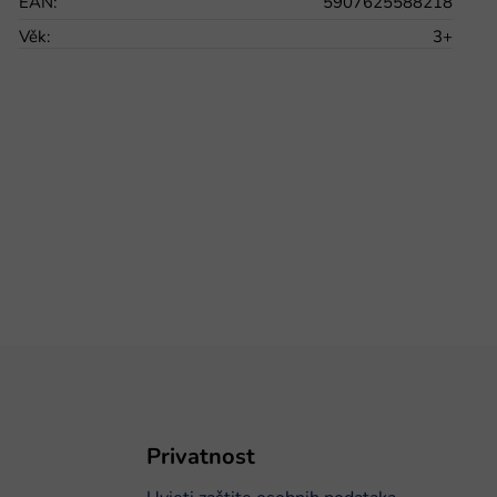
EAN
:
5907625588218
Věk
:
3+
Privatnost