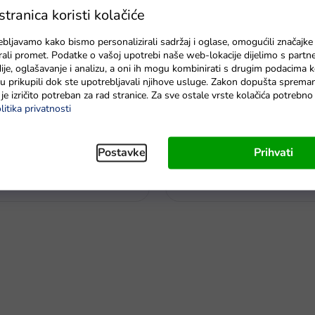
ranica koristi kolačiće
ebljavamo kako bismo personalizirali sadržaj i oglase, omogućili značajke
zirali promet. Podatke o vašoj upotrebi naše web-lokacije dijelimo s partn
je, oglašavanje i analizu, a oni ih mogu kombinirati s drugim podacima k
e su prikupili dok ste upotrebljavali njihove usluge. Zakon dopušta sprema
je izričito potreban za rad stranice. Za sve ostale vrste kolačića potrebn
litika privatnosti
rana registarska oznaka s
Streha za auto na akumulator
 električni automobil
Postavke
Prihvati
Na zalihi - dostava do 6 dana