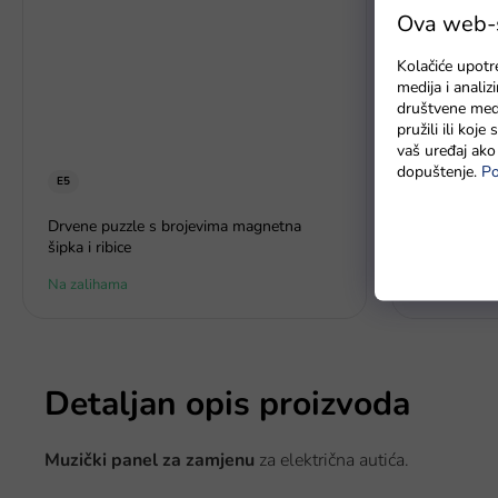
Ova web-st
Kolačiće upotr
medija i anali
društvene medi
pružili ili koj
vaš uređaj ako 
dopuštenje.
Po
E5
Personalizi
Drvene puzzle s brojevima magnetna
natpisom za
šipka i ribice
Na zalihama
Na zalihama
Detaljan opis proizvoda
Muzički panel za zamjenu
za električna autića.