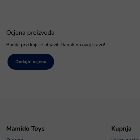
Ocjena proizvoda
Budite prvi koji će objaviti članak na ovoj stavci!
Dodajte ocjenu
P
o
d
n
o
Mamido Toys
Kupnja
ž