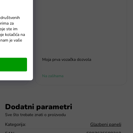
 društvenih
erima za
oje ste im
nje kolačića na
o nam je vaše
 Audi RS5
Moja prva vozačka dozvola
Na zalihama
Dodatni parametri
Kategorija
:
Glazbeni paneli