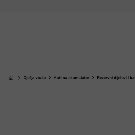
Preskoči
na
sadržaj
Dječja vozila
Auti na akumulator
Rezervni dijelovi i ba
Početna