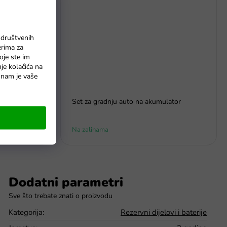
 društvenih
erima za
oje ste im
nje kolačića na
o nam je vaše
za djecu
Set za gradnju auto na akumulator
Na zalihama
Dodatni parametri
Kategorija
:
Rezervni dijelovi i baterije