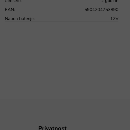
Jamstvo
:
2 godine
EAN
:
5904204753890
Napon baterije
:
12V
Privatnost