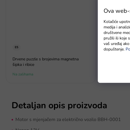
Ova web-st
Kolačiće upotr
medija i anali
društvene medi
pružili ili koj
vaš uređaj ako 
E5
dopuštenje.
Po
Baterie GP 
Drvene puzzle s brojevima magnetna
šipka i ribice
Na zalihama
Na zalihama
Detaljan opis proizvoda
Motor s mjenjačem za električno vozilo BBH-0001