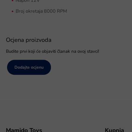
Napon 12V
Broj okretaja 8000 RPM
Ocjena proizvoda
Budite prvi koji će objaviti članak na ovoj stavci!
Dodajte ocjenu
P
o
d
n
o
Mamido Toys
Kupnja