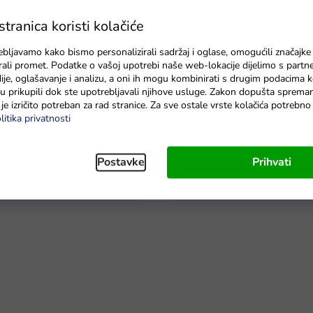
ranica koristi kolačiće
ebljavamo kako bismo personalizirali sadržaj i oglase, omogućili značajke
zirali promet. Podatke o vašoj upotrebi naše web-lokacije dijelimo s partn
je, oglašavanje i analizu, a oni ih mogu kombinirati s drugim podacima k
e su prikupili dok ste upotrebljavali njihove usluge. Zakon dopušta sprema
je izričito potreban za rad stranice. Za sve ostale vrste kolačića potrebn
litika privatnosti
Mašna za auto na akumulator 
Greencell R03 typ AAA 4 ks
bordo
Postavke
Prihvati
Na zalihama