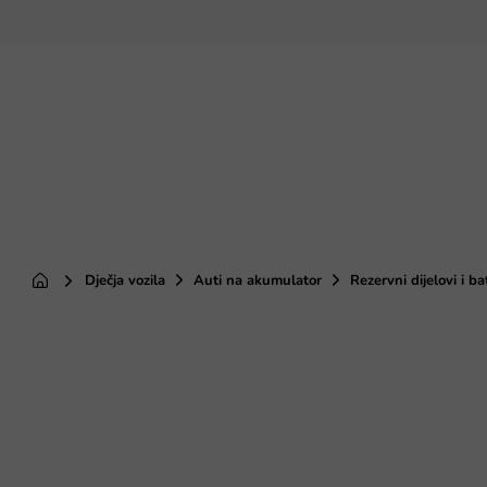
Preskoči
na
sadržaj
Dječja vozila
Auti na akumulator
Rezervni dijelovi i ba
Početna