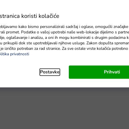
Na zalihi - dostava do 6 dana
ranica koristi kolačiće
ebljavamo kako bismo personalizirali sadržaj i oglase, omogućili značajke
zirali promet. Podatke o vašoj upotrebi naše web-lokacije dijelimo s partn
je, oglašavanje i analizu, a oni ih mogu kombinirati s drugim podacima k
e su prikupili dok ste upotrebljavali njihove usluge. Zakon dopušta sprema
je izričito potreban za rad stranice. Za sve ostale vrste kolačića potrebn
litika privatnosti
ne vožnje.
Daljinski upravljač
ima udobnu ručku i bežičan je.
 u većoj skupini bez smetnji. Možete ga upravljati naprijed,
Postavke
Prihvati