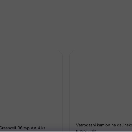
Vatrogasni kamion na daljinsk
Greencell R6 typ AA 4 ks
upravljanje