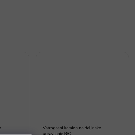
o
Vatrogasni kamion na daljinsko
upravljanje R/C