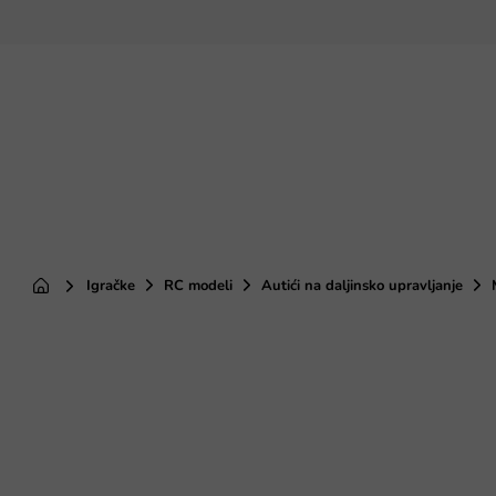
Preskoči
na
sadržaj
Igračke
RC modeli
Autići na daljinsko upravljanje
Početna