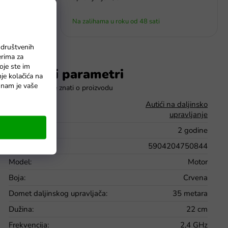
Na zalihama u roku od 48 sati
 društvenih
erima za
oje ste im
Dodatni parametri
nje kolačića na
o nam je vaše
Kategorija
:
Autići na daljinsko
upravljanje
Jamstvo
:
2 godine
EAN
:
5904204750844
Model
:
Motor
Boja
:
Crvena
Domet daljinskog upravljača
:
35 metara
Dužina
:
22 cm
Frekvencija
:
2,4 GHz