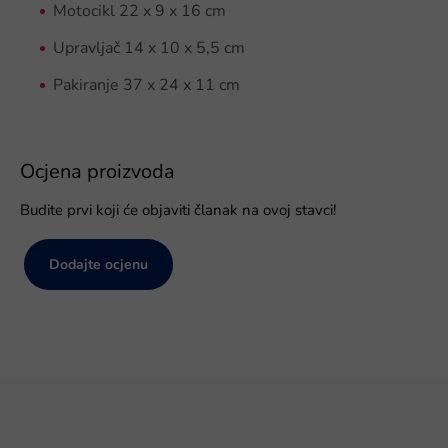
Motocikl 22 x 9 x 16 cm
Upravljač 14 x 10 x 5,5 cm
Pakiranje 37 x 24 x 11 cm
Ocjena proizvoda
Budite prvi koji će objaviti članak na ovoj stavci!
Dodajte ocjenu
P
o
d