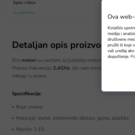
šipka i ribice
Na zalihama
Na zalihama
Ova web-st
Kolačiće upotr
medija i anali
društvene medi
Detaljan opis proizvoda
pružili ili koj
vaš uređaj ako 
dopuštenje.
Po
Brzi
motori
su savršeni za ljubitelje motorizacije i ekstrem
Prenosi frekvenciju
2,4GHz
, što vam omogućava natjecanje
natrag i u stranu.
Specifikacije:
Boja: crvena
Materijal: metal, elektronički dijelovi, guma, plastika
Mjerilo: 1:10