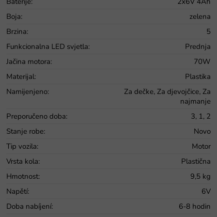
Baterije
:
2x6V 4Ah
Boja
:
zelena
Brzina
:
5
Funkcionalna LED svjetla
:
Prednja
Jačina motora
:
70W
Materijal
:
Plastika
Namijenjeno
:
Za dečke, Za djevojčice, Za
najmanje
Preporučeno doba
:
3, 1, 2
Stanje robe
:
Novo
Tip vozila
:
Motor
Vrsta kola
:
Plastična
Hmotnost
:
9,5 kg
Napětí
:
6V
Doba nabíjení
:
6-8 hodin