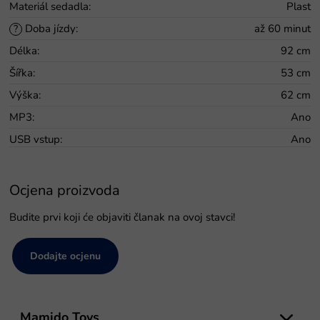
Materiál sedadla
:
Plast
Doba jízdy
:
až 60 minut
?
Délka
:
92 cm
Šířka
:
53 cm
Výška
:
62 cm
MP3
:
Ano
USB vstup
:
Ano
Ocjena proizvoda
Budite prvi koji će objaviti članak na ovoj stavci!
Dodajte ocjenu
P
o
Mamido Toys