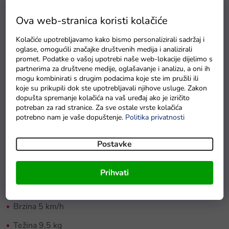
Detaljan opis proizvoda
Ova web-stranica koristi kolačiće
Dječji električni motocikl
idealan je za male vozače
Kolačiće upotrebljavamo kako bismo personalizirali sadržaj i
oglase, omogućili značajke društvenih medija i analizirali
početnike. Opremljen je s dva motora, glazbenim panelom
promet. Podatke o vašoj upotrebi naše web-lokacije dijelimo s
te svjetlosnim efektima.
Motocikl
ima funkciju automatske
partnerima za društvene medije, oglašavanje i analizu, a oni ih
kočnice koja se aktivira nakon oslobađanja papučice
mogu kombinirati s drugim podacima koje ste im pružili ili
koje su prikupili dok ste upotrebljavali njihove usluge. Zakon
gasa.
Brzina motocikla iznosi 5 km/h, s maksimalnom
dopušta spremanje kolačića na vaš uređaj ako je izričito
nosivošću od 25 kg.
potreban za rad stranice. Za sve ostale vrste kolačića
potrebno nam je vaše dopuštenje.
Politika privatnosti
Tehničke specifikacije:
Postavke
Snaga 2x35W
Baterija 2x6V 4Ah
Prihvati
Dimenzije vozila 92 x 53 x 62 cm
Brzina 5 km/h
Težina 9,5 kg