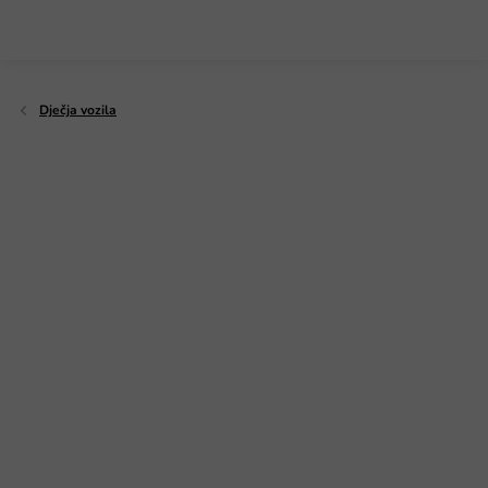
Preskoči
na
sadržaj
Dječja vozila