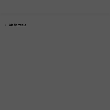
Preskoči
na
sadržaj
Dječja vozila