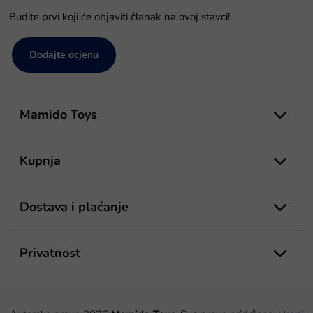
Budite prvi koji će objaviti članak na ovoj stavci!
Dodajte ocjenu
P
o
Mamido Toys
d
n
o
Kupnja
ž
j
e
Dostava i plaćanje
Privatnost