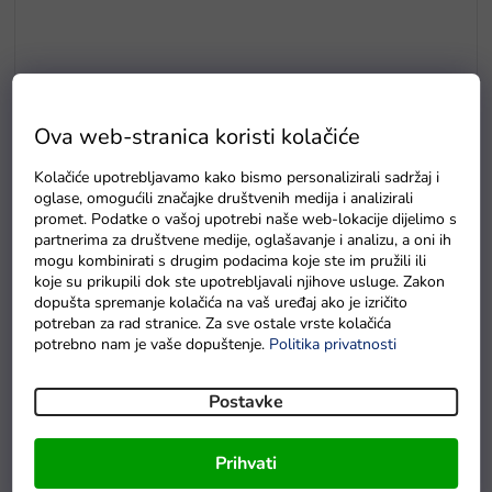
Ova web-stranica koristi kolačiće
Kolačiće upotrebljavamo kako bismo personalizirali sadržaj i
oglase, omogućili značajke društvenih medija i analizirali
promet. Podatke o vašoj upotrebi naše web-lokacije dijelimo s
Vodootporna zaštitna cerada za auto na akumulator M
partnerima za društvene medije, oglašavanje i analizu, a oni ih
mogu kombinirati s drugim podacima koje ste im pružili ili
Na zalihama
koje su prikupili dok ste upotrebljavali njihove usluge. Zakon
dopušta spremanje kolačića na vaš uređaj ako je izričito
potreban za rad stranice. Za sve ostale vrste kolačića
potrebno nam je vaše dopuštenje.
Politika privatnosti
Detaljan opis proizvoda
Postavke
Dječji električni motor Fast Tourist
idealan je za najmlađu
djecu od 1 do 3 godine. Njegova oprema uključuje prednja
svjetla, kotače s gumenim obodima i glazbenu ploču s
Prihvati
ulazima za SD, AUX i USB. Ima funkciju automatske kočnice