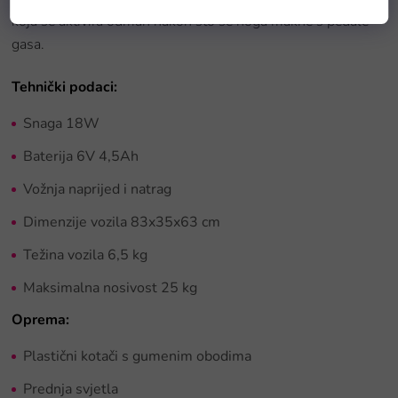
koja se aktivira odmah nakon što se noga makne s pedale
gasa.
Tehnički podaci:
Snaga 18W
Baterija 6V 4,5Ah
Vožnja naprijed i natrag
Dimenzije vozila 83x35x63 cm
Težina vozila 6,5 kg
Maksimalna nosivost 25 kg
Oprema:
Plastični kotači s gumenim obodima
Prednja svjetla