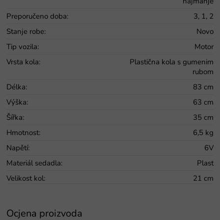
najmanje
Preporučeno doba
:
3, 1, 2
Stanje robe
:
Novo
Tip vozila
:
Motor
Vrsta kola
:
Plastična kola s gumenim
rubom
Délka
:
83 cm
Výška
:
63 cm
Šířka
:
35 cm
Hmotnost
:
6,5 kg
Napětí
:
6V
Materiál sedadla
:
Plast
Velikost kol
:
21 cm
Ocjena proizvoda