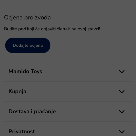
Ocjena proizvoda
Budite prvi koji će objaviti članak na ovoj stavci!
Dodajte ocjenu
P
o
Mamido Toys
d
n
o
Kupnja
ž
j
e
Dostava i plaćanje
Privatnost