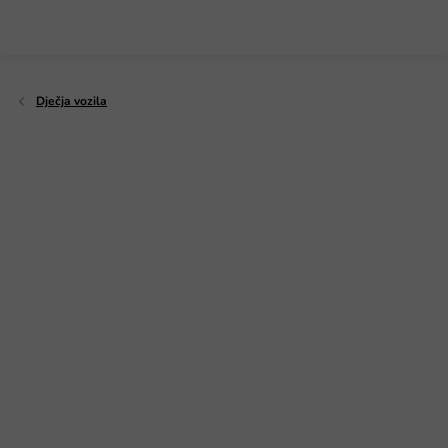
Preskoči
na
sadržaj
Dječja vozila