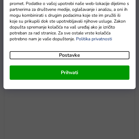
promet. Podatke o vašoj upotrebi naše web-lokacije dijelimo s
partnerima za društvene medije, oglašavanje i analizu, a oni ih
mogu kombinirati s drugim podacima koje ste im pružili ili
koje su prikupili dok ste upotrebljavali njihove usluge. Zakon
E5
dopušta spremanje kolačića na vaš uređaj ako je izričito
Drvene puzzle s brojevima magnetna šipka i ribice
potreban za rad stranice. Za sve ostale vrste kolačića
potrebno nam je vaše dopuštenje.
Politika privatnosti
Na zalihama
Postavke
Prihvati