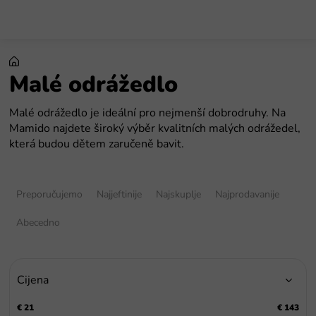
Preskoči
na
sadržaj
Malé odrážedlo
Malé odrážedlo je ideální pro nejmenší dobrodruhy. Na
Mamido najdete široký výběr kvalitních malých odrážedel,
která budou dětem zaručeně bavit.
S
o
Preporučujemo
Najjeftinije
Najskuplje
Najprodavanije
r
t
Abecedno
i
r
a
Cijena
n
j
€
21
€
143
e