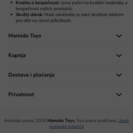
t
Kvalita a bezpečnost:
Jsme pyšní na kvalitní materiály a
a
bezpečnost našich produktů.
n
Skvělý dárek:
Malé odrážedlo je také skvělým dárkem
j
pro děti na různé příležitosti.
a
P
o
Mamido Toys
d
n
o
Kupnja
ž
j
e
Dostava i plaćanje
Privatnost
Autorsko pravo 2026
Mamido Toys
. Sva prava pridržana.
Uredi
postavke kolačića