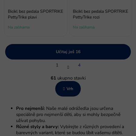
Bicikl bez pedala SPORTRIKE
Bicikl bez pedala SPORTRIKE
PettyTrike plavi
PettyTrike rozi
Na zalihama
Na zalihama
Učitaj još 16
P
1
4
a
g
K
i
o
61
ukupno stavki
n
n
a
Vrh
t
c
r
i
o
j
l
a
Pro nejmenší:
Naše malé odrážedla jsou určena
e
speciálně pro nejmenší děti, aby si mohly bezpečně
l
užívat pohybu.
i
Různé styly a barvy:
Vybírejte z různých provedení a
s
barevných variant, které se budou líbit vašemu dítěti.