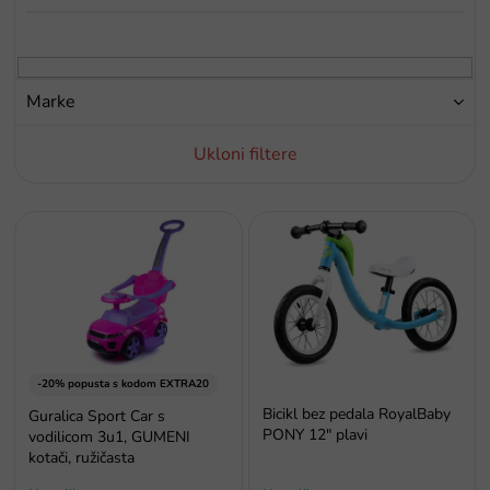
p
r
o
i
Marke
z
v
Ukloni filtere
o
d
a
P
o
p
i
s
p
r
o
-20% popusta s kodom EXTRA20
i
Bicikl bez pedala RoyalBaby
Guralica Sport Car s
z
PONY 12" plavi
vodilicom 3u1, GUMENI
v
kotači, ružičasta
o