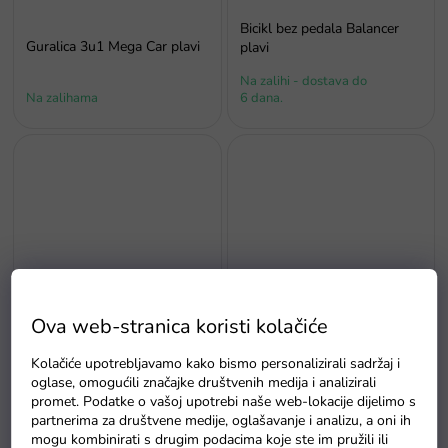
Bicikl bez pedala Balancer
Guralica 3u1 Mega Car plavi
plavi
Na zalihi - dostava do
Na zalihama
6 dana.
Bicikl bez pedala Boomerang
Bicikl bez pedala Balancer
2u1 crveni
Ova web-stranica koristi kolačiće
žuti
Na zalihi - dostava do
Kolačiće upotrebljavamo kako bismo personalizirali sadržaj i
Na zalihama
6 dana.
oglase, omogućili značajke društvenih medija i analizirali
promet. Podatke o vašoj upotrebi naše web-lokacije dijelimo s
partnerima za društvene medije, oglašavanje i analizu, a oni ih
mogu kombinirati s drugim podacima koje ste im pružili ili