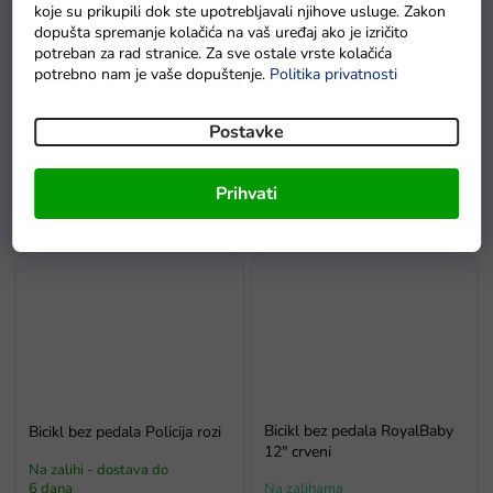
koje su prikupili dok ste upotrebljavali njihove usluge. Zakon
dopušta spremanje kolačića na vaš uređaj ako je izričito
potreban za rad stranice. Za sve ostale vrste kolačića
potrebno nam je vaše dopuštenje.
Politika privatnosti
Postavke
Bicikl bez pedala cross-
Bicikl bez pedala Mercedes
country 3u1 crni
Benz sa zvukovima bijeli
Na zalihi - dostava do
Na zalihi - dostava do
Prihvati
6 dana.
6 dana
Bicikl bez pedala RoyalBaby
Bicikl bez pedala Policija rozi
12" crveni
Na zalihi - dostava do
6 dana
Na zalihama