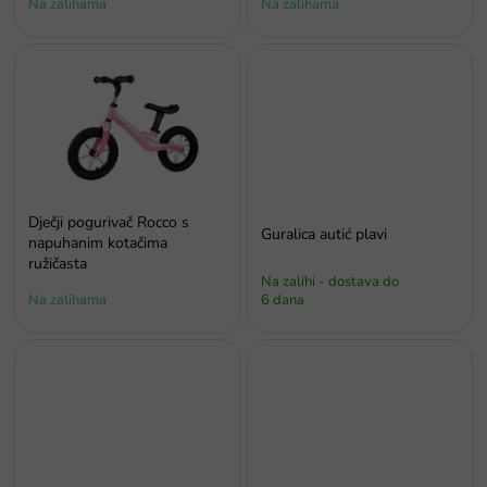
Na zalihama
Na zalihama
d
a
Dječji pogurivač Rocco s
Guralica autić plavi
napuhanim kotačima
ružičasta
Na zalihi - dostava do
Na zalihama
6 dana