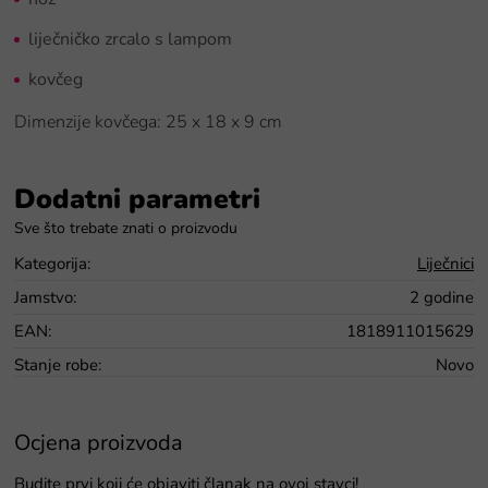
liječničko zrcalo s lampom
kovčeg
Dimenzije kovčega: 25 x 18 x 9 cm
Dodatni parametri
Kategorija
:
Liječnici
Jamstvo
:
2 godine
EAN
:
1818911015629
Stanje robe
:
Novo
Ocjena proizvoda
Budite prvi koji će objaviti članak na ovoj stavci!