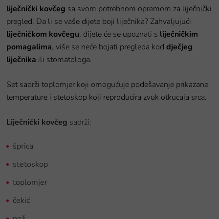
liječnički kovčeg
sa svom potrebnom opremom za liječnički
pregled. Da li se vaše dijete boji liječnika? Zahvaljujući
liječničkom kovčegu
, dijete će se upoznati s
liječničkim
pomagalima
, više se neće bojati pregleda kod
dječjeg
liječnika
ili stomatologa.
Set sadrži toplomjer koji omogućuje podešavanje prikazane
temperature i stetoskop koji reproducira zvuk otkucaja srca.
Liječnički kovčeg
sadrži:
šprica
stetoskop
toplomjer
čekić
nož