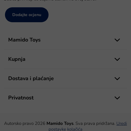
Dodajte ocjenu
P
o
Mamido Toys
d
n
o
Kupnja
ž
j
e
Dostava i plaćanje
Privatnost
Autorsko pravo 2026
Mamido Toys
. Sva prava pridržana.
Uredi
postavke kolačića