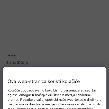
u redu
Set za čišćenje
U roku od 7 radnih dana
Ova web-stranica koristi kolačiće
Kolačiće upotrebljavamo kako bismo personalizirali sadržaj i
oglase, omogućili značajke društvenih medija i analizirali
promet. Podatke o vašoj upotrebi naše web-lokacije dijelimo s
partnerima za društvene medije, oglašavanje i analizu, a oni ih
mogu kombinirati s drugim podacima koje ste im pružili ili