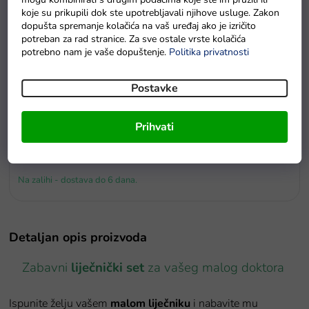
koje su prikupili dok ste upotrebljavali njihove usluge. Zakon
dopušta spremanje kolačića na vaš uređaj ako je izričito
potreban za rad stranice. Za sve ostale vrste kolačića
potrebno nam je vaše dopuštenje.
Politika privatnosti
Postavke
Prihvati
u redu
Mala dizajnerska garnitura sa šarenim materijalima i dodacima
Na zalihi - dostava do 6 dana.
Detaljan opis proizvoda
Zabavni
liječnički set
za vašeg malog doktora
Ispunite želju vašem
malom liječniku
i nabavite mu