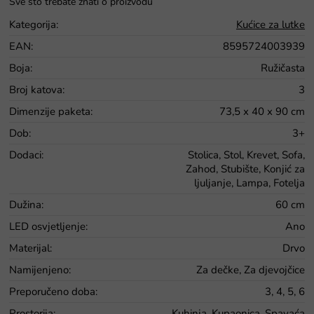
Kategorija
:
Kućice za lutke
EAN
:
8595724003939
Boja
:
Ružičasta
Broj katova
:
3
Dimenzije paketa
:
73,5 x 40 x 90 cm
Dob
:
3+
Dodaci
:
Stolica, Stol, Krevet, Sofa,
Zahod, Stubište, Konjić za
ljuljanje, Lampa, Fotelja
Dužina
:
60 cm
LED osvjetljenje
:
Ano
Materijal
:
Drvo
Namijenjeno
:
Za dečke, Za djevojčice
Preporučeno doba
:
3, 4, 5, 6
Prostorija
:
Kuhinja, Kupaonica, Spavaća