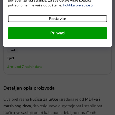
potreban za rad stranice. Za sve ostale vrste kolačića
potrebno nam je vaše dopuštenje.
Politika privatnosti
Postavke
Prihvati
u redu
Djed
U roku od 7 radnih dana
Detaljan opis proizvoda
Ova prekrasna
kućica za lutke
izrađena je od
MDF-a i
masivnog drva
, što osigurava dugotrajnost i stabilnost.
Kućica se sastoji od tri kata puna detaljno obrađenih