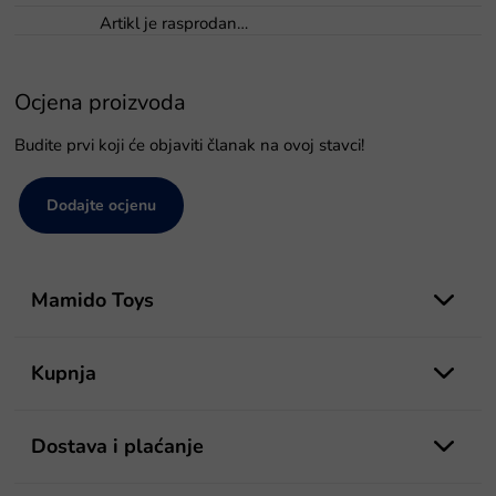
Artikl je rasprodan…
Ocjena proizvoda
Budite prvi koji će objaviti članak na ovoj stavci!
Dodajte ocjenu
P
o
Mamido Toys
d
n
o
Kupnja
ž
j
e
Dostava i plaćanje