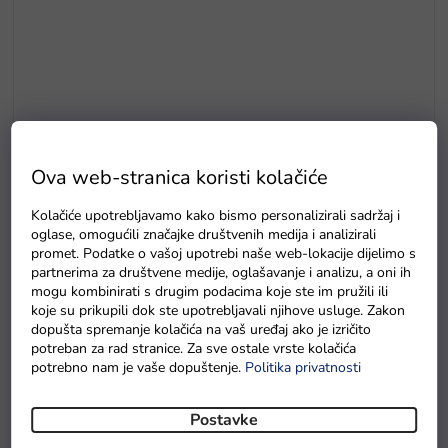
Ova web-stranica koristi kolačiće
Kolačiće upotrebljavamo kako bismo personalizirali sadržaj i
E5
oglase, omogućili značajke društvenih medija i analizirali
promet. Podatke o vašoj upotrebi naše web-lokacije dijelimo s
Drvene puzzle s brojevima magnetna šipka i ribice
partnerima za društvene medije, oglašavanje i analizu, a oni ih
Na zalihama
mogu kombinirati s drugim podacima koje ste im pružili ili
koje su prikupili dok ste upotrebljavali njihove usluge. Zakon
dopušta spremanje kolačića na vaš uređaj ako je izričito
potreban za rad stranice. Za sve ostale vrste kolačića
potrebno nam je vaše dopuštenje.
Politika privatnosti
Postavke