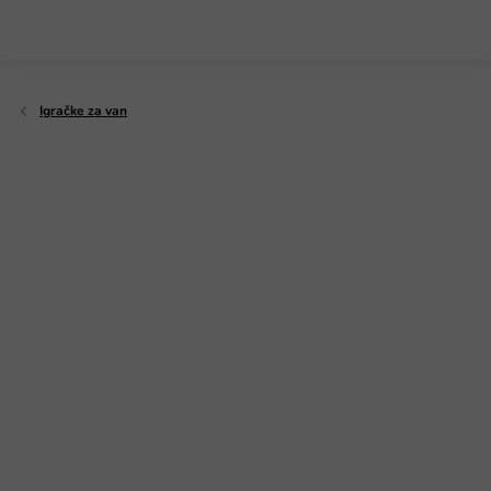
Preskoči
na
sadržaj
Igračke za van