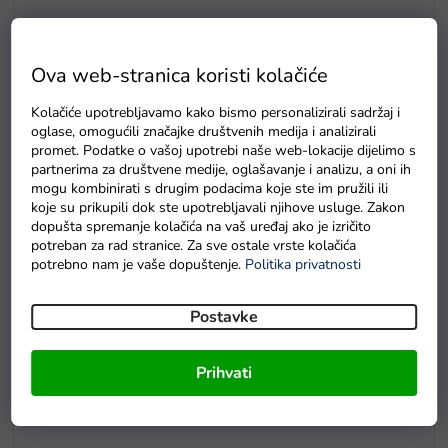
Ova web-stranica koristi kolačiće
E5
Drvene puzzle s brojevima magnetna šipka i ribice
Kolačiće upotrebljavamo kako bismo personalizirali sadržaj i
oglase, omogućili značajke društvenih medija i analizirali
Na zalihama
promet. Podatke o vašoj upotrebi naše web-lokacije dijelimo s
partnerima za društvene medije, oglašavanje i analizu, a oni ih
mogu kombinirati s drugim podacima koje ste im pružili ili
koje su prikupili dok ste upotrebljavali njihove usluge. Zakon
dopušta spremanje kolačića na vaš uređaj ako je izričito
potreban za rad stranice. Za sve ostale vrste kolačića
potrebno nam je vaše dopuštenje.
Politika privatnosti
Postavke
Prihvati