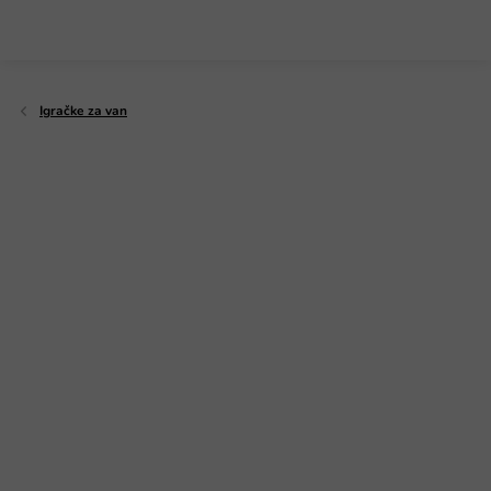
Preskoči
na
sadržaj
Igračke za van