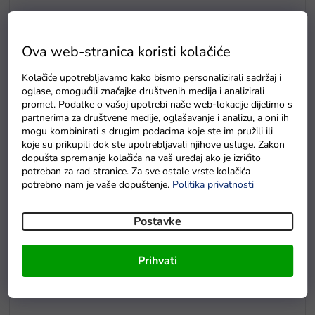
Ova web-stranica koristi kolačiće
Kolačiće upotrebljavamo kako bismo personalizirali sadržaj i
E5
oglase, omogućili značajke društvenih medija i analizirali
Drvene puzzle s brojevima magnetna šipka i ribice
promet. Podatke o vašoj upotrebi naše web-lokacije dijelimo s
partnerima za društvene medije, oglašavanje i analizu, a oni ih
Na zalihama
mogu kombinirati s drugim podacima koje ste im pružili ili
koje su prikupili dok ste upotrebljavali njihove usluge. Zakon
dopušta spremanje kolačića na vaš uređaj ako je izričito
potreban za rad stranice. Za sve ostale vrste kolačića
potrebno nam je vaše dopuštenje.
Politika privatnosti
Postavke
Prihvati