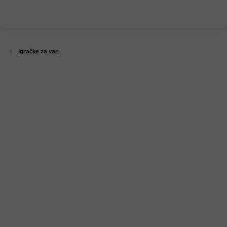
Preskoči
na
sadržaj
Igračke za van