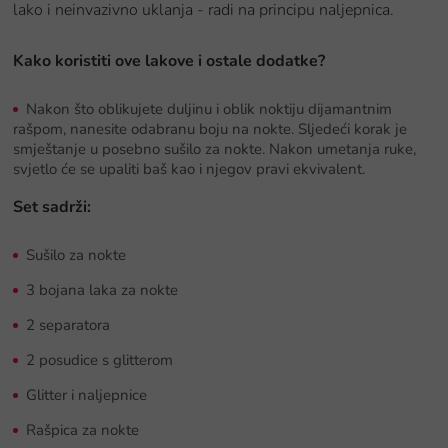
lako i neinvazivno uklanja - radi na principu naljepnica.
Kako koristiti ove lakove i ostale dodatke?
Nakon što oblikujete duljinu i oblik noktiju dijamantnim
rašpom, nanesite odabranu boju na nokte. Sljedeći korak je
smještanje u posebno sušilo za nokte. Nakon umetanja ruke,
svjetlo će se upaliti baš kao i njegov pravi ekvivalent.
Set sadrži:
Sušilo za nokte
3 bojana laka za nokte
2 separatora
2 posudice s glitterom
Glitter i naljepnice
Rašpica za nokte