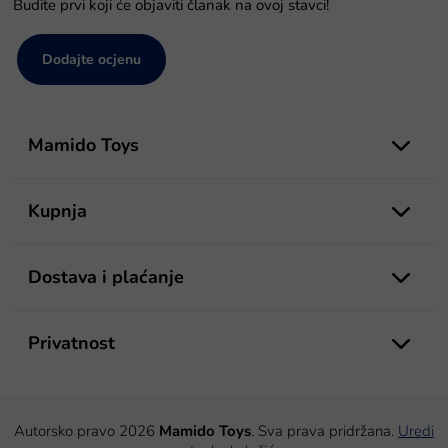
Budite prvi koji će objaviti članak na ovoj stavci!
Dodajte ocjenu
P
o
Mamido Toys
d
n
o
Kupnja
ž
j
e
Dostava i plaćanje
Privatnost
Autorsko pravo 2026
Mamido Toys
. Sva prava pridržana.
Uredi