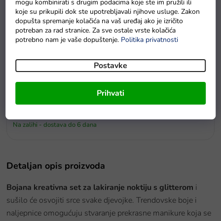
mogu kombinirati s drugim podacima koje ste im pružili ili
koje su prikupili dok ste upotrebljavali njihove usluge. Zakon
dopušta spremanje kolačića na vaš uređaj ako je izričito
potreban za rad stranice. Za sve ostale vrste kolačića
potrebno nam je vaše dopuštenje.
Politika privatnosti
Postavke
Prihvati
Ritirski set Mač i štit od pjene sa lavom
Na zalihi - dostava do 6 dana
Detaljan opis proizvoda
Bojana kreativna set za lakiranje noktiju s glitterom
i
sušilo će osvojiti srce svake djevojke. Trendovske boje i
naljepnice omogućuju stvaranje prekrasne manikure koja se