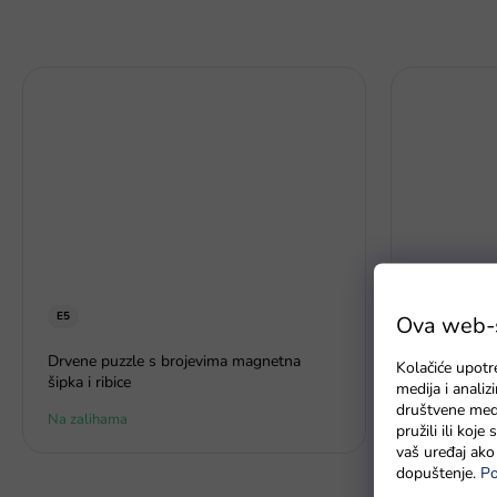
E5
Ova web-st
Brončana me
Drvene puzzle s brojevima magnetna
cm
Kolačiće upotr
šipka i ribice
medija i anali
društvene medi
Na zalihama
Na zalihama
pružili ili koj
vaš uređaj ako 
dopuštenje.
Po