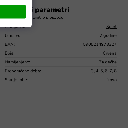
Dodatni parametri
Kategorija
:
Sport
Jamstvo
:
2 godine
EAN
:
5905214978327
Boja
:
Crvena
Namijenjeno
:
Za dečke
Preporučeno doba
:
3, 4, 5, 6, 7, 8
Stanje robe
:
Novo