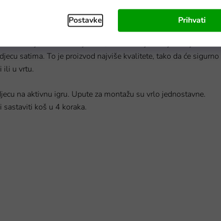
Postavke
Prihvati
optom
razvija motoričke vještine, koordinaciju i natjecateljski duh.
djecu satima. To je proizvod najviše kvalitete, tako da će sigurno
ili u vrtu.
djecu na aktivnu igru. Upute za montažu su vrlo jednostavne.
 sastaviti koš u 4 koraka.