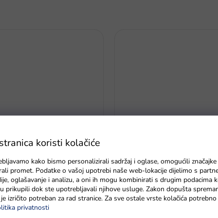
ranica koristi kolačiće
dalja za treće mjesto cink 6,5
Klasična nogometna lopta 24 c
5 siva
ebljavamo kako bismo personalizirali sadržaj i oglase, omogućili značajke
zirali promet. Podatke o vašoj upotrebi naše web-lokacije dijelimo s partn
je, oglašavanje i analizu, a oni ih mogu kombinirati s drugim podacima k
Na zalihi - dostava do 6 dana
e su prikupili dok ste upotrebljavali njihove usluge. Zakon dopušta sprema
je izričito potreban za rad stranice. Za sve ostale vrste kolačića potrebn
litika privatnosti