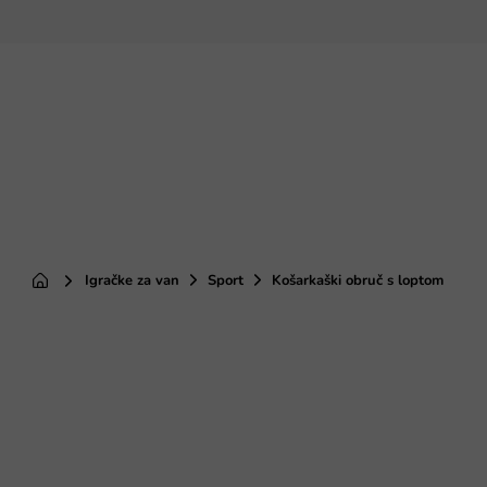
Preskoči
na
sadržaj
Igračke za van
Sport
Košarkaški obruč s loptom
Početna