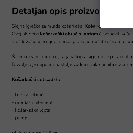
Detaljan opis proizvoda
Sjajna igračka za mlade košarkaše.
Košarkaški obruč s l
Ovaj sklopivi
košarkaški obruč s loptom
će zabaviti vašu 
služiti vašoj djeci godinama. Igra koju možete uživati u sobi 
Šareni dizajn i mekana, lagana lopta sigurno će potaknuti 
Dovoljno je napuniti postolje vodom, kako bi bila stabilna i
Košarkaški set sadrži:
- baza za obruč
- montažni elementi
- košarkaška lopta
- pumpa