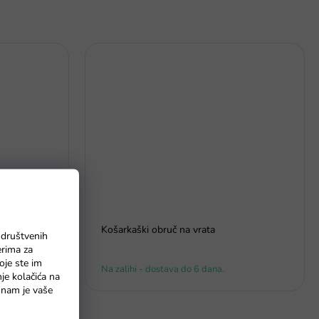
m veličina
Košarkaški obruč na vrata
 društvenih
erima za
oje ste im
Na zalihi - dostava do 6 dana.
nje kolačića na
o nam je vaše