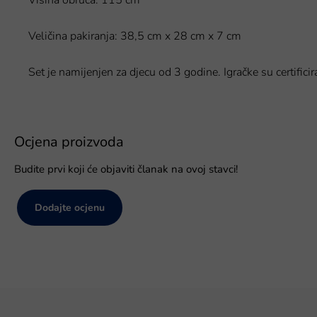
Visina obruča: 115 cm
Veličina pakiranja: 38,5 cm x 28 cm x 7 cm
Set je namijenjen za djecu od 3 godine. Igračke su certifi
Ocjena proizvoda
Budite prvi koji će objaviti članak na ovoj stavci!
Dodajte ocjenu
P
o