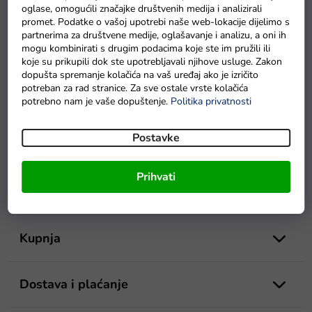
potrebe za kompliciranim postupcima.
oglase, omogućili značajke društvenih medija i analizirali
promet. Podatke o vašoj upotrebi naše web-lokacije dijelimo s
Jamstvo sigurnosti:
Naši su proizvodi napravljeni imajući
partnerima za društvene medije, oglašavanje i analizu, a oni ih
na umu sigurnost, tako da možete biti sigurni da je voda
mogu kombinirati s drugim podacima koje ste im pružili ili
u vašem bazenu sigurna za sve.
koje su prikupili dok ste upotrebljavali njihove usluge. Zakon
dopušta spremanje kolačića na vaš uređaj ako je izričito
Dugotrajni učinci:
Naši proizvodi nude dugotrajnu zaštitu
potreban za rad stranice. Za sve ostale vrste kolačića
za vaš bazen, omogućujući vam da imate čistu vodu dugo
potrebno nam je vaše dopuštenje.
Politika privatnosti
vremena.
Postavke
Uživajte u bezbrižnom i čistom plivanju u svom bazenu uz
Mamido kemikalije za bazene.
P
Prihvati
o
Mamido Toys
d
n
o
Kupnja
ž
j
e
Dostava i plaćanje