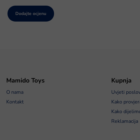
Dodajte ocjenu
P
o
d
n
o
Mamido Toys
Kupnja
ž
O nama
Uvjeti poslo
j
e
Kontakt
Kako provjer
Kako dijelim
Reklamacija