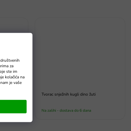
 društvenih
erima za
oje ste im
nje kolačića na
o nam je vaše
Tvorac snježnih kugli dino žuti
Na zalihi - dostava do 6 dana