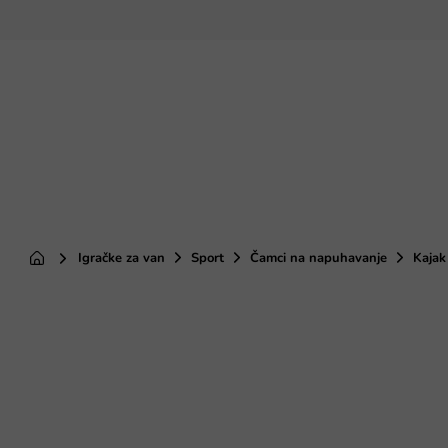
Preskoči
na
sadržaj
Igračke za van
Sport
Čamci na napuhavanje
Kajak
Početna