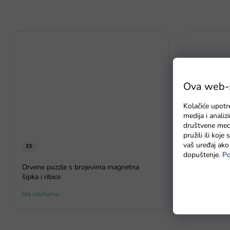
Ova web-st
Kolačiće upotr
medija i anali
društvene medi
pružili ili koj
vaš uređaj ako 
E5
dopuštenje.
Po
Dječji zele
Drvene puzzle s brojevima magnetna
šipka i ribice
Na zalihama
Na zalihi - 