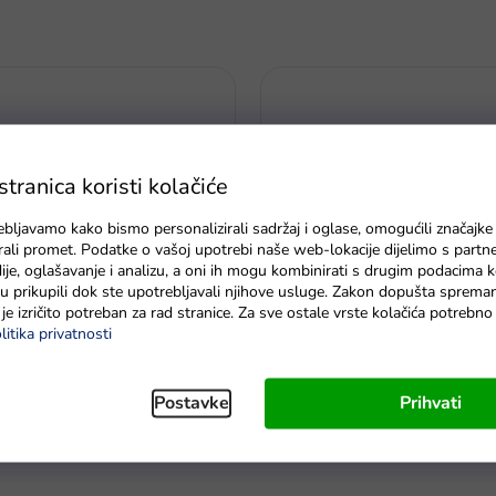
ranica koristi kolačiće
ebljavamo kako bismo personalizirali sadržaj i oglase, omogućili značajke
zirali promet. Podatke o vašoj upotrebi naše web-lokacije dijelimo s partn
je, oglašavanje i analizu, a oni ih mogu kombinirati s drugim podacima k
e su prikupili dok ste upotrebljavali njihove usluge. Zakon dopušta sprema
je izričito potreban za rad stranice. Za sve ostale vrste kolačića potrebn
litika privatnosti
ni gol za nogomet
Dječja velika vrtna kolica crveni
Postavke
Prihvati
dostava do 6 dana
Na zalihi - dostava do 6 dana