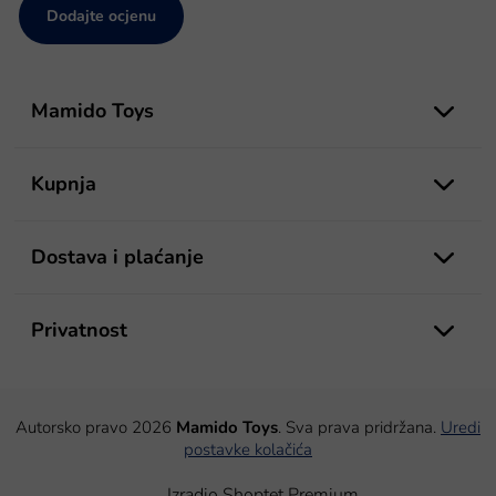
Dodajte ocjenu
P
o
Mamido Toys
d
n
o
Kupnja
ž
j
e
Dostava i plaćanje
Privatnost
Autorsko pravo 2026
Mamido Toys
. Sva prava pridržana.
Uredi
postavke kolačića
Izradio Shoptet Premium