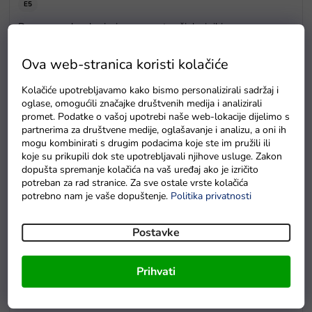
E5
Drvene puzzle s brojevima magnetna šipka i ribice
Na zalihama
Ova web-stranica koristi kolačiće
Kolačiće upotrebljavamo kako bismo personalizirali sadržaj i
oglase, omogućili značajke društvenih medija i analizirali
promet. Podatke o vašoj upotrebi naše web-lokacije dijelimo s
partnerima za društvene medije, oglašavanje i analizu, a oni ih
mogu kombinirati s drugim podacima koje ste im pružili ili
koje su prikupili dok ste upotrebljavali njihove usluge. Zakon
dopušta spremanje kolačića na vaš uređaj ako je izričito
potreban za rad stranice. Za sve ostale vrste kolačića
potrebno nam je vaše dopuštenje.
Politika privatnosti
Postavke
Prihvati
Baterie GP Greencell R6 typ AA 4 ks