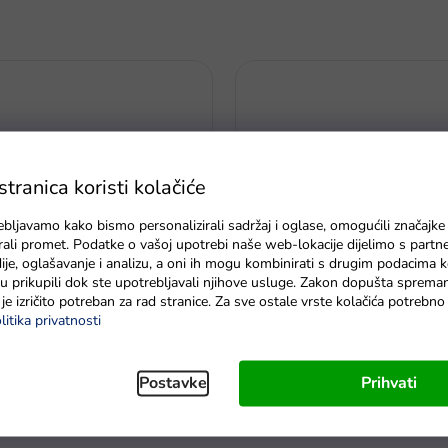
ranica koristi kolačiće
ebljavamo kako bismo personalizirali sadržaj i oglase, omogućili značajke
zirali promet. Podatke o vašoj upotrebi naše web-lokacije dijelimo s partn
je, oglašavanje i analizu, a oni ih mogu kombinirati s drugim podacima k
e su prikupili dok ste upotrebljavali njihove usluge. Zakon dopušta sprema
je izričito potreban za rad stranice. Za sve ostale vrste kolačića potrebn
Kasica za novčiće pas s mrlja
litika privatnosti
Greencell R6 typ AA 4 ks
smeđi
Na zalihi - dostava do 6 dana
Postavke
Prihvati