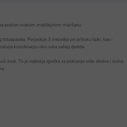
g za poklon svakom znatiželjnom mališanu.
g fotoaparata.
Posjeduje 3 melodije pri pritisku tipki, kao i
t razvija koordinaciju oko-ruka vašeg djeteta.
ući zvuk. To je najbolja igračka za poticanje vida, dodira i sluha,
ma.