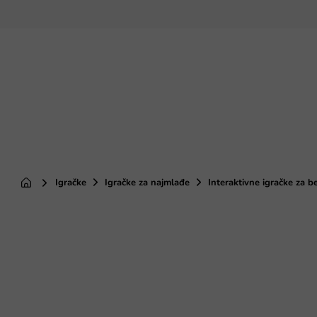
Preskoči
na
sadržaj
Igračke
Igračke za najmlađe
Interaktivne igračke za b
Početna