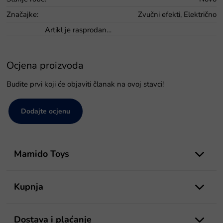
Značajke
:
Zvučni efekti, Električno
Artikl je rasprodan…
Ocjena proizvoda
Budite prvi koji će objaviti članak na ovoj stavci!
Dodajte ocjenu
P
o
Mamido Toys
d
n
o
Kupnja
ž
j
e
Dostava i plaćanje