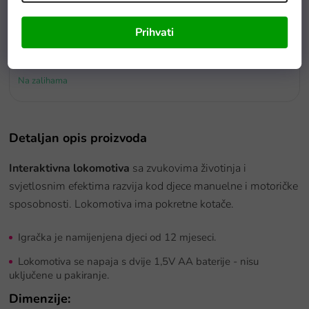
Prihvati
Baterie GP Greencell R6 typ AA 4 ks
Na zalihama
Detaljan opis proizvoda
Interaktivna lokomotiva
sa zvukovima životinja i
svjetlosnim efektima razvija kod djece manuelne i motoričke
sposobnosti.
Lokomotiva ima pokretne kotače.
Igračka je namijenjena djeci od 12 mjeseci.
Lokomotiva se napaja s dvije 1,5V AA baterije - nisu
uključene u pakiranje.
Dimenzije: