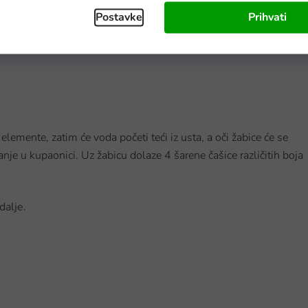
Postavke
Prihvati
Na zalihi - dostava do 6 dana
elemente, zatim će voda početi teći iz usta, a oči žabice će se
anje u kupaonici. Uz žabicu dolaze 4 šarene čašice različitih boja
dalje.