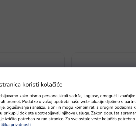
ranica koristi kolačiće
ebljavamo kako bismo personalizirali sadržaj i oglase, omogućili značajke
zirali promet. Podatke o vašoj upotrebi naše web-lokacije dijelimo s partn
je, oglašavanje i analizu, a oni ih mogu kombinirati s drugim podacima k
e su prikupili dok ste upotrebljavali njihove usluge. Zakon dopušta sprema
je izričito potreban za rad stranice. Za sve ostale vrste kolačića potrebn
litika privatnosti
Igračka za kupanje morski kon
kupanje pingvin za djecu
tuš