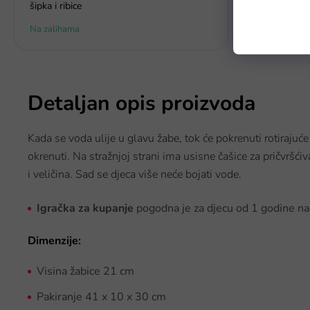
šipka i ribice
Na zalihama
Na zalihama
Detaljan opis proizvoda
Kada se voda ulije u glavu žabe, tok će pokrenuti rotirajuće 
okrenuti. Na stražnjoj strani ima usisne čašice za pričvršćiv
i veličina. Sad se djeca više neće bojati vode.
Igračka za kupanje
pogodna je za djecu od 1 godine na
Dimenzije:
Visina žabice 21 cm
Pakiranje 41 x 10 x 30 cm