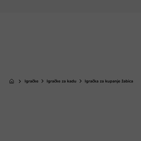
Preskoči
na
sadržaj
Igračke
Igračke za kadu
Igračka za kupanje žabica
Početna