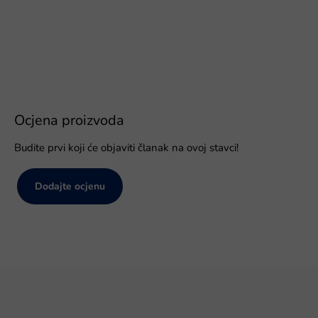
Ocjena proizvoda
Budite prvi koji će objaviti članak na ovoj stavci!
Dodajte ocjenu
P
o
d