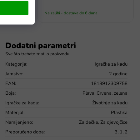
Na zalihi - dostava do 6 dana
Dodatni parametri
Kategorija
:
Igračke za kadu
Jamstvo
:
2 godine
EAN
:
1818912309758
Boja
:
Plava, Crvena, zelena
Igračke za kadu
:
Životinje za kadu
Materijal
:
Plastika
Namijenjeno
:
Za dečke, Za djevojčice
Preporučeno doba
:
3, 1, 2