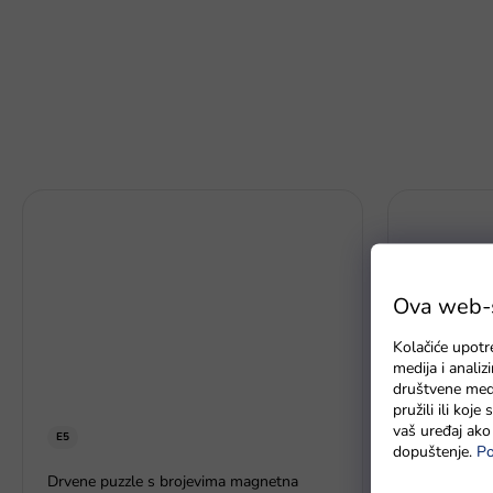
Ova web-st
Kolačiće upotr
medija i anali
društvene medi
pružili ili koj
vaš uređaj ako 
E5
dopuštenje.
Po
Igračka za 
Drvene puzzle s brojevima magnetna