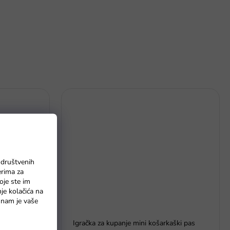
 društvenih
erima za
oje ste im
nje kolačića na
o nam je vaše
j vodopad
Igračka za kupanje mini košarkaški pas