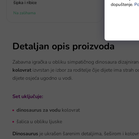
šipka i ribice
dopuštenje.
Po
Na zalihama
Na zalihi - 
Detaljan opis proizvoda
Zabavna igračka u obliku simpatičnog dinosaura dizajnirana 
kolovrat
izvrstan je izbor za roditelje čije dijete ima stra
dijete osjeća ugodno u vodi.
Set uključuje:
dinosaurus za vodu
kolovrat
šalica u obliku ljuske
Dinosaurus
je ukrašen šarenim detaljima, šeširom i kolov