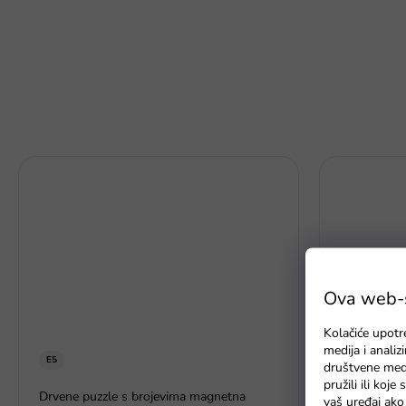
Ova web-st
Kolačiće upotr
medija i anali
E5
društvene medi
pružili ili koj
Brod s pije
Drvene puzzle s brojevima magnetna
vaš uređaj ako 