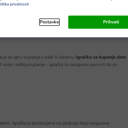
litika privatnosti
dostava do 6 dana
Na zalihi - dostava do 6 dana
Postavke
Prihvati
je za igru i kupanje u kadi ili bazenu
. Igračka za kupanje dino
h od vode i odbija kupanje - igračka će zasigurno pomoći da se
ratom. Igračka je postavljena na podlogu koja osigurava