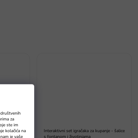
 društvenih
erima za
oje ste im
j vodopad
Interaktivni set igračaka za kupanje - šalice
nje kolačića na
s fontanom i životinjama
o nam je vaše