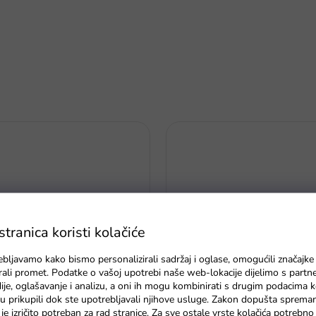
ranica koristi kolačiće
ebljavamo kako bismo personalizirali sadržaj i oglase, omogućili značajke
zirali promet. Podatke o vašoj upotrebi naše web-lokacije dijelimo s partn
je, oglašavanje i analizu, a oni ih mogu kombinirati s drugim podacima k
Igračka za kupanje morski kon
e su prikupili dok ste upotrebljavali njihove usluge. Zakon dopušta sprema
skom sa životinjama
tuš
je izričito potreban za rad stranice. Za sve ostale vrste kolačića potrebn