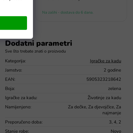
Na zalihi - dostava do 6 dana.
Dodatni parametri
Kategorija
:
Igračke za kadu
Jamstvo
:
2 godine
EAN
:
5905323218642
Boja
:
zelena
Igračke za kadu
:
Životinje za kadu
Namijenjeno
:
Za dečke, Za djevojčice, Za
najmanje
Preporučeno doba
:
3, 4, 2
Stanje robe
:
Novo