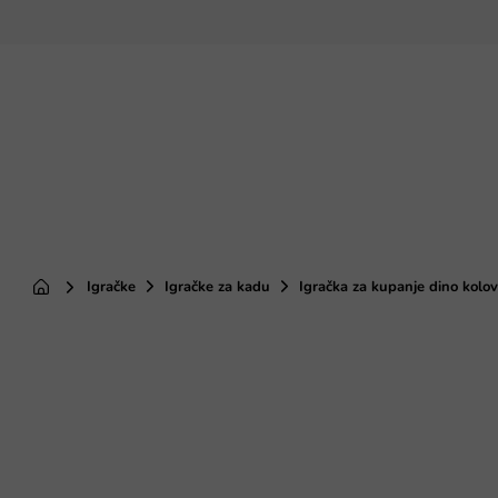
Preskoči
na
sadržaj
Igračke
Igračke za kadu
Igračka za kupanje dino kolov
Početna